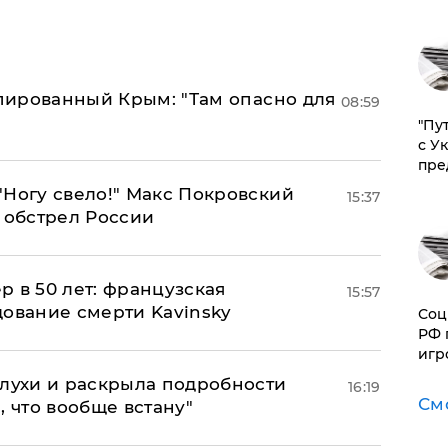
упированный Крым: "Там опасно для
08:59
"Пу
с У
пре
"Ногу свело!" Макс Покровский
15:37
 обстрел России
ер в 50 лет: французская
15:57
дование смерти Kavinsky
Соц
РФ 
игр
слухи и раскрыла подробности
16:19
См
, что вообще встану"