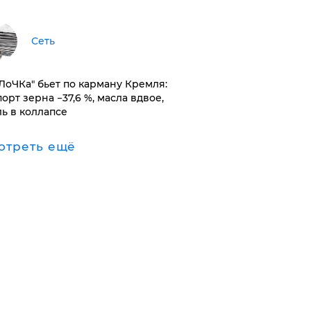
Сеть
оЛоЧКа" бьет по карману Кремля:
орт зерна −37,6 %, масла вдвое,
ль в коллапсе
отреть ещё