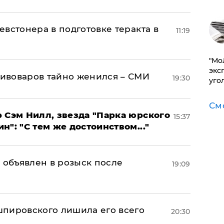
встонера в подготовке теракта в
11:19
​"М
эксп
ивоваров тайно женился – СМИ
19:30
уго
См
 Сэм Нилл, звезда "Парка юрского
15:37
": "С тем же достоинством..."
 объявлен в розыск после
19:09
пировского лишила его всего
20:30