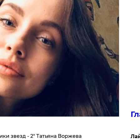
Гл
ки звезд - 2" Татьяна Воржева
Лай