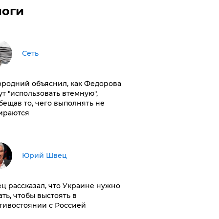
логи
Сеть
ородний объяснил, как Федорова
ут "использовать втемную",
бещав то, чего выполнять не
ираются
Юрий Швец
ц рассказал, что Украине нужно
ать, чтобы выстоять в
тивостоянии с Россией