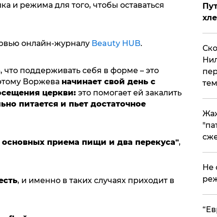
а и режима для того, чтобы оставаться
Пут
хле
ервью онлайн-журналу
Beauty HUB
.
Ско
Нил
, что поддерживать себя в форме – это
пер
оэтому Воржева
начинает свой день с
тем
осещения церкви:
это помогает ей закалить
льно питается и пьет достаточное
Жа
"па
сже
ри основных приема пищи и два перекуса"
,
Не 
реж
есть
, и именно в таких случаях приходит в
​“Е