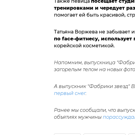
Также певица
посещает студи
тренировками и чередует ра
помогает ей быть красивой, ст
Татьяна Воржева не забывает и
по face-фитнесу, использует
корейской косметикой.
Напомним, выпускница "Фабри
заг
орелым телом на новых фот
А выпускник "Фабрики звезд"
первый снег
.
Ранее мы сообщали, что выпуск
объятиях мужчины
порассуждал