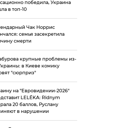
сационно победила, Украина
ла в топ-10
гендарный Чак Норрис
нчался: семья засекретила
чину смерти
абурова крупные проблемы из-
Украины: в Киеве комику
овят "сюрприз"
аину на "Евровидении-2026"
дставит LELÉKA: Ridnym
рала 20 баллов, Руслану
иняют в нарушении