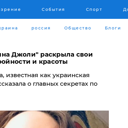
озрение
События
Спорт
Д
краина
россия
Общество
Блоги
на Джоли" раскрыла свои
ройности и красоты
, известная как украинская
сказала о главных секретах по