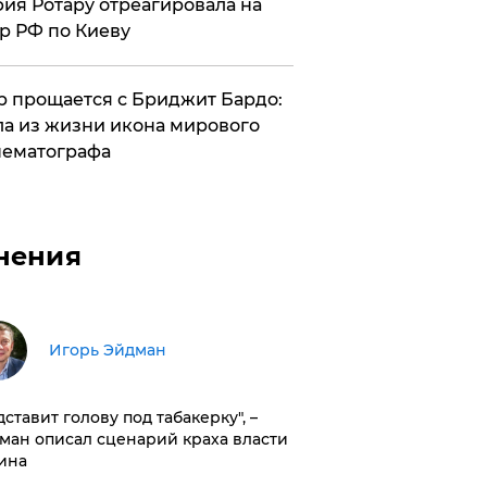
ия Ротару отреагировала на
р РФ по Киеву
 прощается с Бриджит Бардо:
а из жизни икона мирового
ематографа
нения
Игорь Эйдман
дставит голову под табакерку", –
ман описал сценарий краха власти
ина