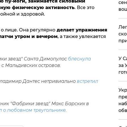
ю fly-йоги, занимается силовыми
сен
зную физическую активность
. Все это
вош
ройной и здоровой.
​Ле
 о лице. Она регулярно
делает упражнения
ско
 патчи утром и вечером
, а также увлекается
при
У С
ки звезд" Санта Димопулос
блеснула
о
с Мальдивских островов.
за 
гот
 Владимир Дантес нетривиально
встретил
Укр
пре
ник "Фабрики звезд" Макс Барских в
наб
 о любовном треугольнике
.
обв