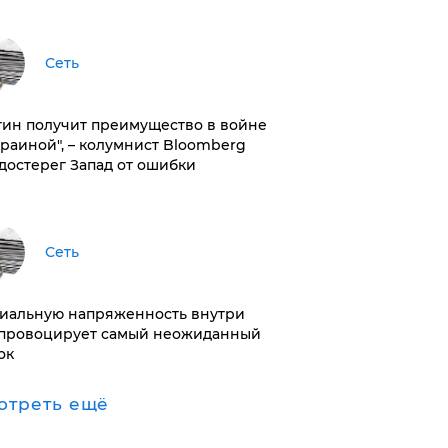
Сеть
тин получит преимущество в войне
краиной", – колумнист Bloomberg
достерег Запад от ошибки
Сеть
иальную напряженность внутри
провоцирует самый неожиданный
ок
отреть ещё