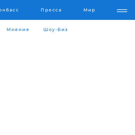
онбасс
Пресса
Мир
Мнение
Шоу-Биз