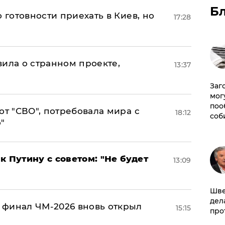
Б
 готовности приехать в Киев, но
17:28
вила о странном проекте,
13:37
Заг
мог
поо
от "СВО", потребовала мира с
18:12
соб
"
к Путину с советом: "Не будет
13:09
Шве
дел
 финал ЧМ-2026 вновь открыл
15:15
про