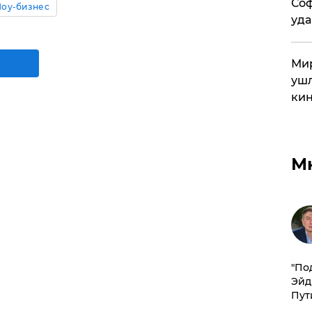
Соф
оу-бизнес
уда
Мир
ушл
кин
М
​"По
Эйд
Пут