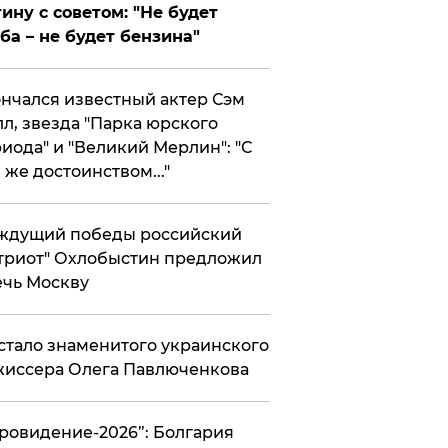
ину с советом: "Не будет
ба – не будет бензина"
нчался известный актер Сэм
л, звезда "Парка юрского
иода" и "Великий Мерлин": "С
 же достоинством..."
ждущий победы российский
триот" Охлобыстин предложил
чь Москву
стало знаменитого украинского
иссера Олега Павлюченкова
вровидение-2026”: Болгария