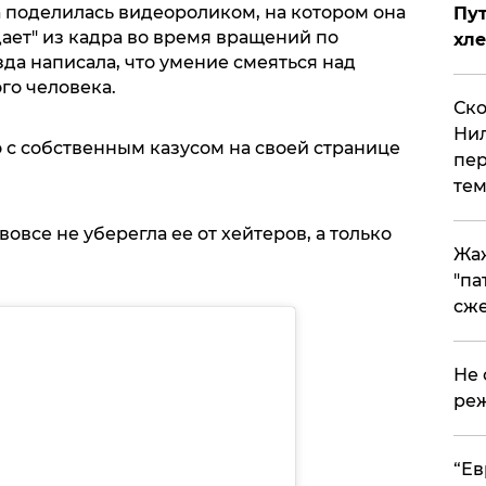
 поделилась видеороликом, на котором она
Пут
дает" из кадра во время вращений по
хле
да написала, что умение смеяться над
го человека.
Ско
Нил
 с собственным казусом на своей странице
пер
тем
все не уберегла ее от хейтеров, а только
Жа
"па
сже
Не 
реж
​“Е