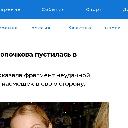
озрение
События
Спорт
Д
краина
россия
Общество
Блоги
Волочкова пустилась в
оказала фрагмент неудачной
 насмешек в свою сторону.