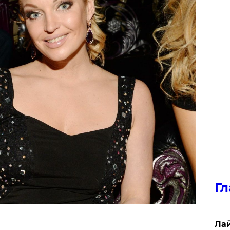
Гл
Лай