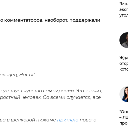
​"М
эксп
уго
о комментаторов, наоборот, поддержали
Жда
отс
кот
олодец, Настя!
исутствует чувство самоиронии. Это значит,
ростный человек. Со всеми случается, все
"Он
– Л
ова в шелковой пижаме
приняла
нового
про