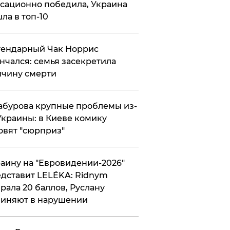
сационно победила, Украина
ла в топ-10
гендарный Чак Норрис
нчался: семья засекретила
чину смерти
абурова крупные проблемы из-
Украины: в Киеве комику
овят "сюрприз"
аину на "Евровидении-2026"
дставит LELÉKA: Ridnym
рала 20 баллов, Руслану
иняют в нарушении