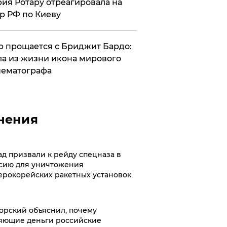
ия Ротару отреагировала на
р РФ по Киеву
 прощается с Бриджит Бардо:
а из жизни икона мирового
ематографа
нения
ад призвали к рейду спецназа в
сию для уничтожения
ерокорейских ракетных установок
орский объяснил, почему
яющие деньги российские