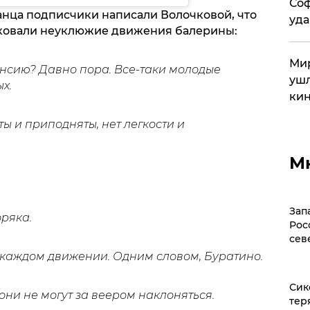
Соф
анца подписчики написали Волочковой, что
уда
иковали неуклюжие движения балерины:
Мир
енсию? Давно пора. Все-таки молодые
ушл
х.
кин
ты и приподняты, нет легкости и
М
Зап
оряка.
Рос
сев
 каждом движении. Одним словом, Буратино.
Сик
 они не могут за веером наклоняться.
тер