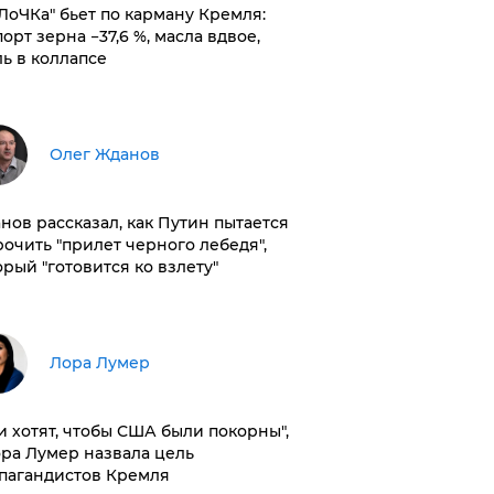
оЛоЧКа" бьет по карману Кремля:
орт зерна −37,6 %, масла вдвое,
ль в коллапсе
Олег Жданов
нов рассказал, как Путин пытается
рочить "прилет черного лебедя",
орый "готовится ко взлету"
​Лора Лумер
и хотят, чтобы США были покорны",
ора Лумер назвала цель
пагандистов Кремля