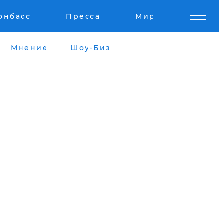
онбасс
Пресса
Мир
Мнение
Шоу-Биз