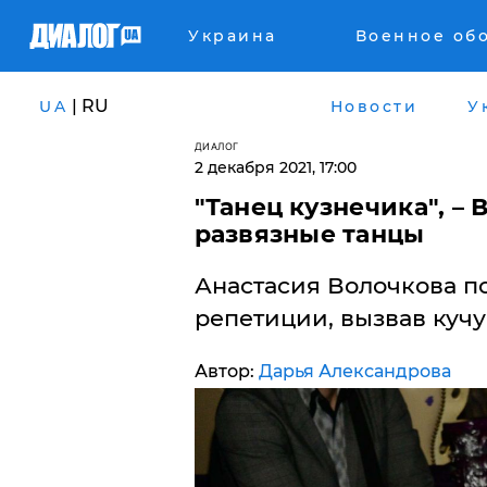
Украина
Военное об
| RU
UA
Новости
У
ДИАЛОГ
2 декабря 2021, 17:00
"Танец кузнечика", – 
развязные танцы
Анастасия Волочкова п
репетиции, вызвав кучу
Автор:
Дарья Александрова