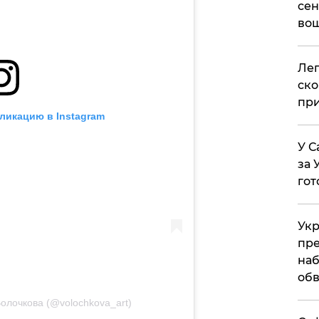
сен
вош
​Ле
ско
при
ликацию в Instagram
У С
за 
гот
Укр
пре
наб
обв
олочкова (@volochkova_art)