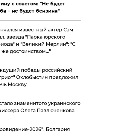
ину с советом: "Не будет
ба – не будет бензина"
нчался известный актер Сэм
л, звезда "Парка юрского
иода" и "Великий Мерлин": "С
 же достоинством..."
ждущий победы российский
триот" Охлобыстин предложил
чь Москву
стало знаменитого украинского
иссера Олега Павлюченкова
вровидение-2026”: Болгария