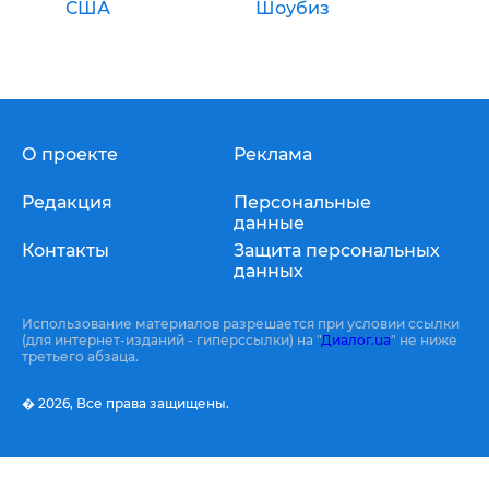
США
Шоубиз
О проекте
Реклама
Редакция
Персональные
данные
Контакты
Защита персональных
данных
Использование материалов разрешается при условии ссылки
(для интернет-изданий - гиперссылки) на "
Диалог.ua
" не ниже
третьего абзаца.
� 2026,
Все права защищены.