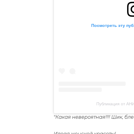
Посмотреть эту пуб
Публикация от АНИ
"Какая невероятная!!!! Шик, блес
Идеал женской красоты!