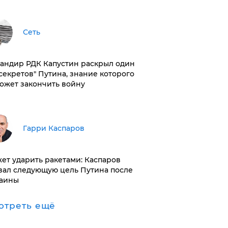
Сеть
андир РДК Капустин раскрыл один
"секретов" Путина, знание которого
ожет закончить войну
Гарри Каспаров
ет ударить ракетами: Каспаров
вал следующую цель Путина после
аины
отреть ещё