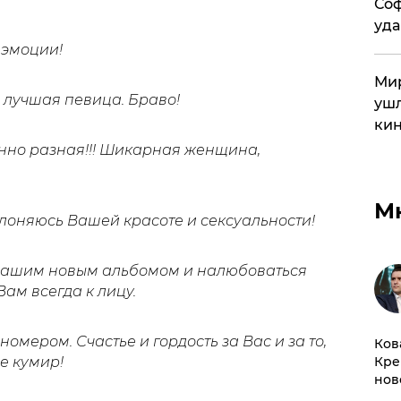
Соф
уда
 эмоции!
Мир
 лучшая певица. Браво!
ушл
кин
янно разная!!! Шикарная женщина,
М
оклоняюсь Вашей красоте и сексуальности!
 Вашим новым альбомом и налюбоваться
ам всегда к лицу.
омером. Счастье и гордость за Вас и за то,
Ков
е кумир!
Кре
нов