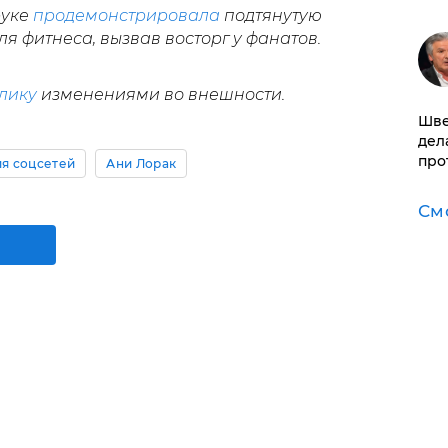
руке
продемонстрировала
подтянутую
я фитнеса, вызвав восторг у фанатов.
лику
изменениями во внешности.
Шве
дел
про
я соцсетей
Ани Лорак
См