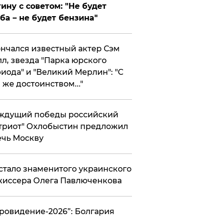
ину с советом: "Не будет
ба – не будет бензина"
нчался известный актер Сэм
л, звезда "Парка юрского
иода" и "Великий Мерлин": "С
 же достоинством..."
ждущий победы российский
триот" Охлобыстин предложил
чь Москву
стало знаменитого украинского
иссера Олега Павлюченкова
вровидение-2026”: Болгария