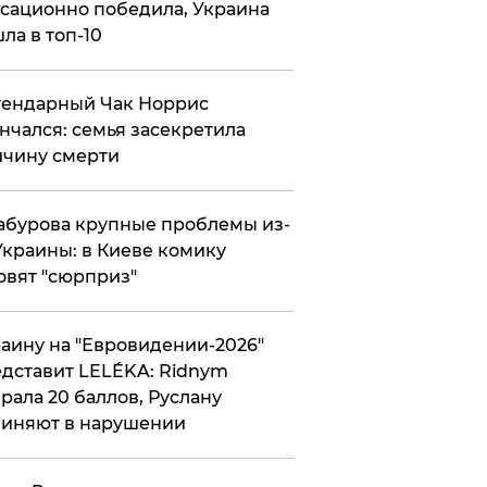
сационно победила, Украина
ла в топ-10
гендарный Чак Норрис
нчался: семья засекретила
чину смерти
абурова крупные проблемы из-
Украины: в Киеве комику
овят "сюрприз"
аину на "Евровидении-2026"
дставит LELÉKA: Ridnym
рала 20 баллов, Руслану
иняют в нарушении