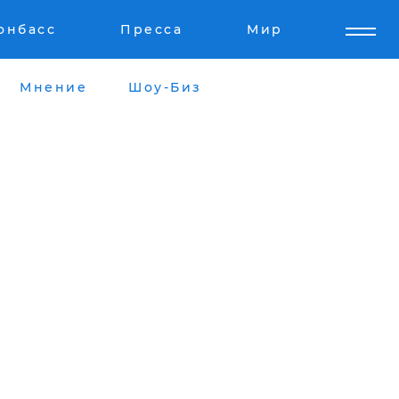
онбасс
Пресса
Мир
Мнение
Шоу-Биз