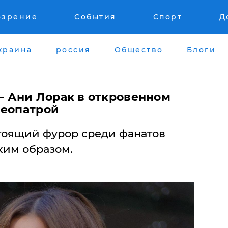
озрение
События
Спорт
Д
краина
россия
Общество
Блоги
 – Ани Лорак в откровенном
леопатрой
тоящий фурор среди фанатов
ким образом.