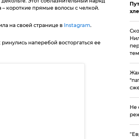
декольте. Этот соблазнительный наряд
Пут
 – короткие прямые волосы с челкой.
хле
ла на своей странице в
Instagram
.
Ско
Нил
ринулись наперебой восторгаться ее
пер
тем
Жа
"па
сже
Не 
реж
​“Е