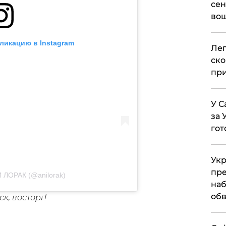
сен
вош
ликацию в Instagram
​Ле
ско
при
У С
за 
гот
Укр
пре
 ЛОРАК (@anilorak)
наб
обв
к, восторг!