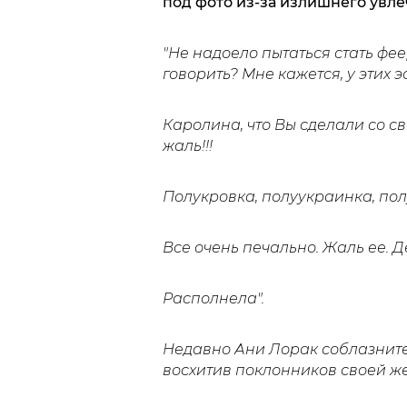
под фото из-за излишнего увле
"Не надоело пытаться стать фее
говорить? Мне кажется, у этих 
Каролина, что Вы сделали со с
жаль!!!
Полукровка, полуукраинка, пол
Все очень печально. Жаль ее. 
Располнела".
Недавно Ани Лорак соблазнит
восхитив поклонников своей ж