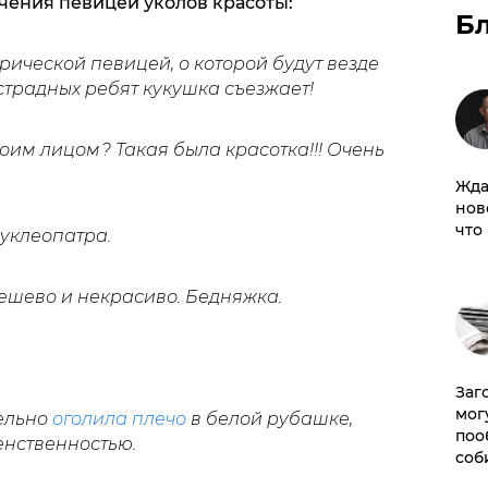
чения певицей уколов красоты:
Б
рической певицей, о которой будут везде
эстрадных ребят кукушка съезжает!
воим лицом? Такая была красотка!!! Очень
Жда
нов
что
уклеопатра.
Дешево и некрасиво. Бедняжка.
Заг
мог
ельно
оголила плечо
в белой рубашке,
поо
енственностью.
соб