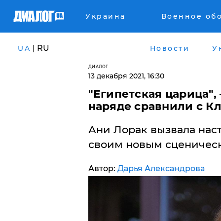
Украина
Военное об
| RU
UA
Новости
У
ДИАЛОГ
13 декабря 2021, 16:30
"Египетская царица",
наряде сравнили с К
Ани Лорак вызвала нас
своим новым сценичес
Автор:
Дарья Александрова