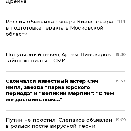
Дрейка"
Россия обвинила рэпера Киевстонера
11:19
в подготовке теракта в Московской
области
Популярный певец Артем Пивоваров
19:30
тайно женился – СМИ
Скончался известный актер Сэм
15:37
Нилл, звезда "Парка юрского
периода" и "Великий Мерлин": "С тем
же достоинством..."
Путин не простил: Слепаков объявлен
19:09
в розыск после вирусной песни