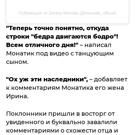
Публикация от Dmitriy Monatik (@monatik_official)
"Теперь точно понятно, откуда
строки "бeдра двигаются бодро"!
Всем отличного дня!"
– написал
Монатик под видео с танцующим
сыном.
"Ох уж эти наследники",
– добавляет
к комментариям Монатика его жена
Ирина.
Поклонники пришли в восторг от
увиденного и буквально завалили
комментариями о схожести отца и