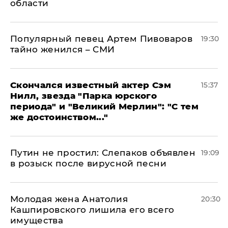
области
Популярный певец Артем Пивоваров
19:30
тайно женился – СМИ
Скончался известный актер Сэм
15:37
Нилл, звезда "Парка юрского
периода" и "Великий Мерлин": "С тем
же достоинством..."
Путин не простил: Слепаков объявлен
19:09
в розыск после вирусной песни
Молодая жена Анатолия
20:30
Кашпировского лишила его всего
имущества