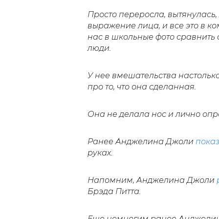
Просто переросла, вытянулась,
выражение лица, и все это в к
нас в школьные фото сравнить с
люди.
У нее вмешательства настольк
про то, что она сделанная.
Она не делала нос и лично опр
Ранее Анджелина Джоли
пока
руках.
Напомним, Анджелина Джоли
Брэда Питта.
Еще немногим ранее Анджели