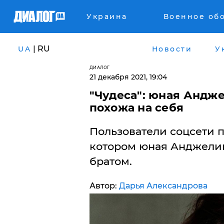
Украина
Военное об
| RU
UA
Новости
У
ДИАЛОГ
21 декабря 2021, 19:04
"Чудеса": юная Андж
похожа на себя
Пользователи соцсети 
котором юная Анджелин
братом.
Автор:
Дарья Александрова