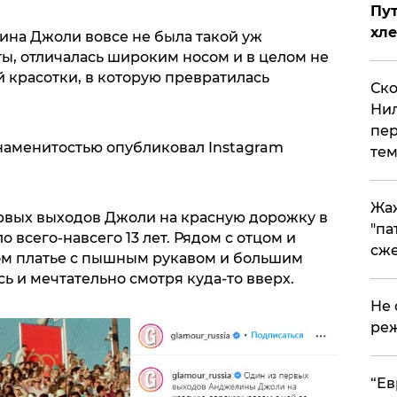
Пут
хле
ина Джоли вовсе не была такой уж
ы, отличалась широким носом и в целом не
 красотки, в которую превратилась
Ско
Нил
пер
наменитостью опубликовал Instagram
тем
Жа
ервых выходов Джоли на красную дорожку в
"па
о всего-навсего 13 лет. Рядом с отцом и
сже
ом платье с пышным рукавом и большим
ь и мечтательно смотря куда-то вверх.
Не 
реж
​“Е