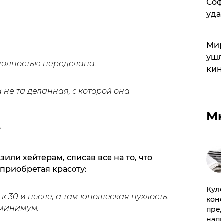
Соф
уда
Мир
ушл
 полностью переделана.
кин
а не та деланная, с которой она
М
"
или хейтерам, списав все на то, что
 приобретая красоту:
Куле
к 30 и после, а там юношеская пухлость.
кон
о минимум.
пре
нап