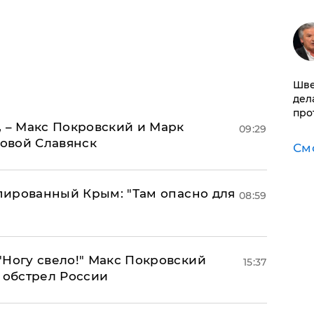
Шве
дел
про
, – Макс Покровский и Марк
09:29
овой Славянск
См
упированный Крым: "Там опасно для
08:59
"Ногу свело!" Макс Покровский
15:37
 обстрел России