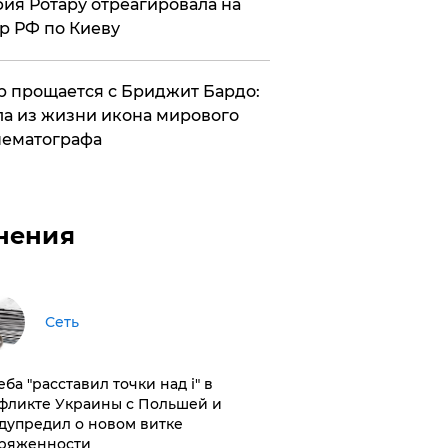
ия Ротару отреагировала на
р РФ по Киеву
 прощается с Бриджит Бардо:
а из жизни икона мирового
ематографа
нения
Сеть
ба "расставил точки над і" в
фликте Украины с Польшей и
дупредил о новом витке
ряженности