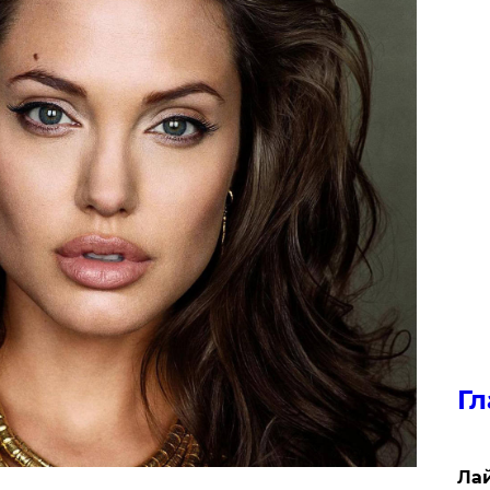
Гл
Лай