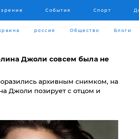
озрение
События
Спорт
Д
краина
россия
Общество
Блоги
елина Джоли совсем была не
поразились архивным снимком, на
а Джоли позирует с отцом и