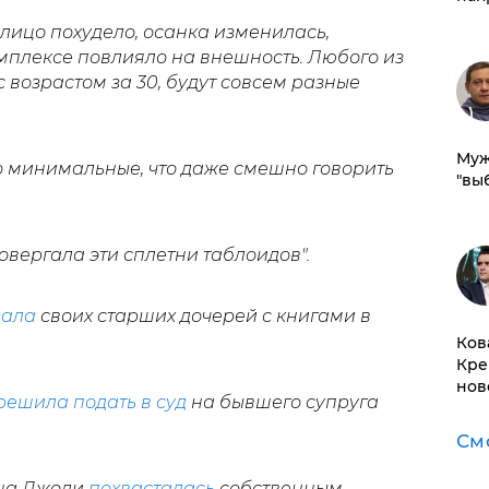
 лицо похудело, осанка изменилась,
омплексе повлияло на внешность. Любого из
 возрастом за 30, будут совсем разные
Муж
о минимальные, что даже смешно говорить
"вы
овергала эти сплетни таблоидов".
зала
своих старших дочерей с книгами в
Ков
Кре
нов
решила подать в суд
на бывшего супруга
См
на Джоли
похвасталась
собственным