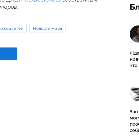
Б
лларов.
я соцсетей
Новости мира
Жда
нов
что
Заг
мог
поо
соб