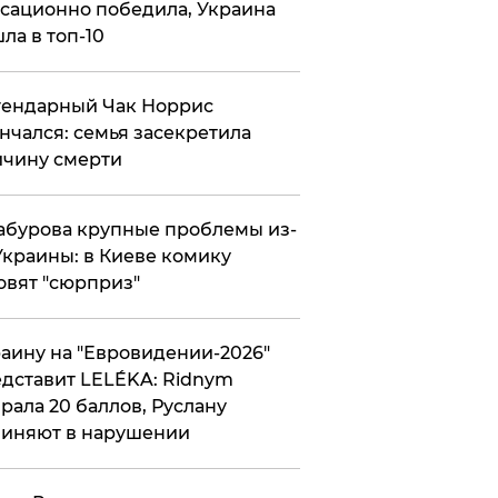
сационно победила, Украина
ла в топ-10
гендарный Чак Норрис
нчался: семья засекретила
чину смерти
абурова крупные проблемы из-
Украины: в Киеве комику
овят "сюрприз"
аину на "Евровидении-2026"
дставит LELÉKA: Ridnym
рала 20 баллов, Руслану
иняют в нарушении