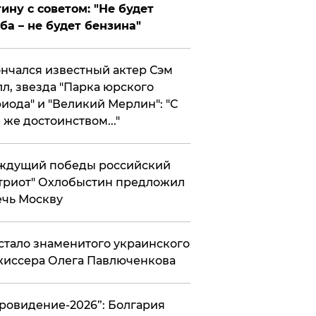
ину с советом: "Не будет
ба – не будет бензина"
нчался известный актер Сэм
л, звезда "Парка юрского
иода" и "Великий Мерлин": "С
 же достоинством..."
ждущий победы российский
триот" Охлобыстин предложил
чь Москву
стало знаменитого украинского
иссера Олега Павлюченкова
вровидение-2026”: Болгария