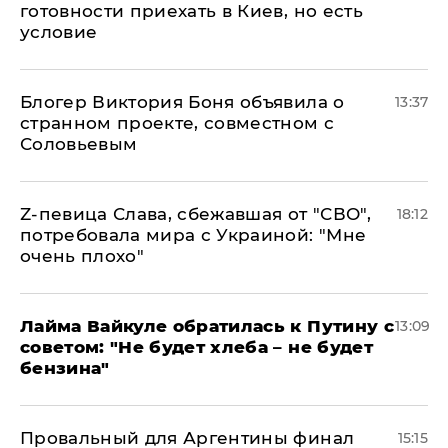
готовности приехать в Киев, но есть
условие
Блогер Виктория Боня объявила о
13:37
странном проекте, совместном с
Соловьевым
Z-певица Слава, сбежавшая от "СВО",
18:12
потребовала мира с Украиной: "Мне
очень плохо"
Лайма Вайкуле обратилась к Путину с
13:09
советом: "Не будет хлеба – не будет
бензина"
Провальный для Аргентины финал
15:15