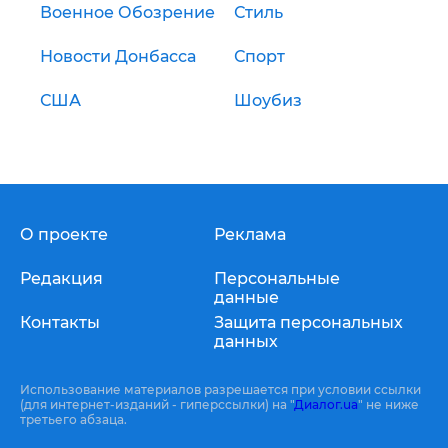
Военное Обозрение
Стиль
Новости Донбасса
Спорт
США
Шоубиз
О проекте
Реклама
Редакция
Персональные
данные
Контакты
Защита персональных
данных
Использование материалов разрешается при условии ссылки
(для интернет-изданий - гиперссылки) на "
Диалог.ua
" не ниже
третьего абзаца.