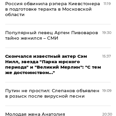
Россия обвинила рэпера Киевстонера
11:19
в подготовке теракта в Московской
области
Популярный певец Артем Пивоваров
19:30
тайно женился – СМИ
Скончался известный актер Сэм
15:37
Нилл, звезда "Парка юрского
периода" и "Великий Мерлин": "С тем
же достоинством..."
Путин не простил: Слепаков объявлен
19:09
в розыск после вирусной песни
Молодая жена Анатолия
20:30