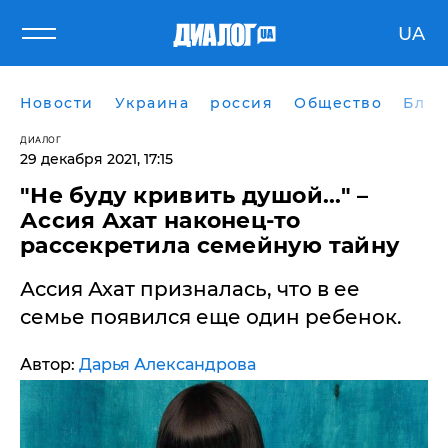
UA
Новости
Украина
россия
Общество
Блог
ДИАЛОГ
29 декабря 2021, 17:15
"Не буду кривить душой..." –
Ассия Ахат наконец-то
рассекретила семейную тайну
Ассия Ахат призналась, что в ее
семье появился еще один ребенок.
Автор:
Дарья Александрова