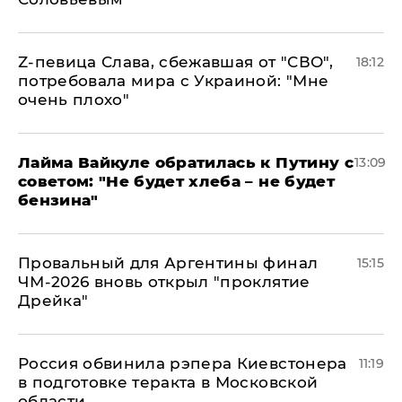
Z-певица Слава, сбежавшая от "СВО",
18:12
потребовала мира с Украиной: "Мне
очень плохо"
Лайма Вайкуле обратилась к Путину с
13:09
советом: "Не будет хлеба – не будет
бензина"
Провальный для Аргентины финал
15:15
ЧМ-2026 вновь открыл "проклятие
Дрейка"
Россия обвинила рэпера Киевстонера
11:19
в подготовке теракта в Московской
области