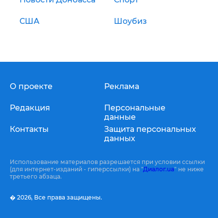
США
Шоубиз
О проекте
Реклама
Редакция
Персональные
данные
Контакты
Защита персональных
данных
Использование материалов разрешается при условии ссылки
(для интернет-изданий - гиперссылки) на "
Диалог.ua
" не ниже
третьего абзаца.
� 2026,
Все права защищены.