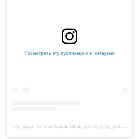
Посмотреть эту публикацию в Instagram
П
убликация от Тина Кароль Офиц. фан-клуб (@_fantina)