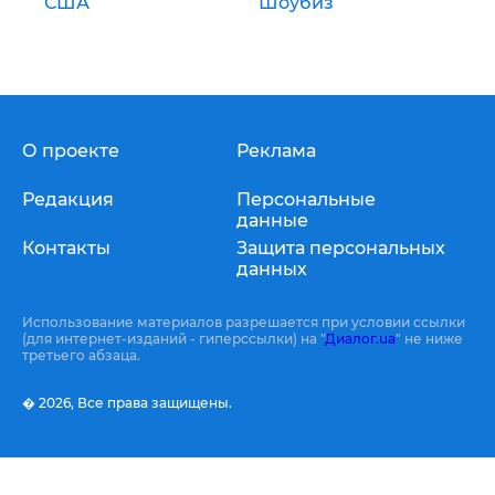
США
Шоубиз
О проекте
Реклама
Редакция
Персональные
данные
Контакты
Защита персональных
данных
Использование материалов разрешается при условии ссылки
(для интернет-изданий - гиперссылки) на "
Диалог.ua
" не ниже
третьего абзаца.
� 2026,
Все права защищены.