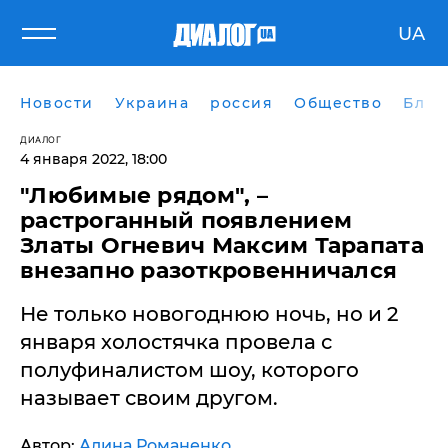
UA
Новости
Украина
россия
Общество
Блог
ДИАЛОГ
4 января 2022, 18:00
"Любимые рядом", –
растроганный появлением
Златы Огневич Максим Тарапата
внезапно разоткровенничался
Не только новогоднюю ночь, но и 2
января холостячка провела с
полуфиналистом шоу, которого
называет своим другом.
Автор:
Алина Романенко