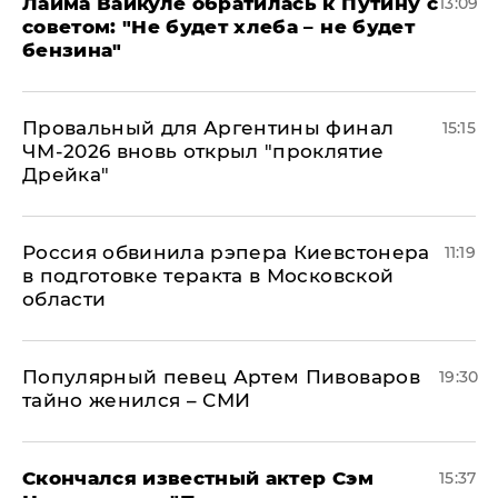
Лайма Вайкуле обратилась к Путину с
13:09
советом: "Не будет хлеба – не будет
бензина"
Провальный для Аргентины финал
15:15
ЧМ-2026 вновь открыл "проклятие
Дрейка"
Россия обвинила рэпера Киевстонера
11:19
в подготовке теракта в Московской
области
Популярный певец Артем Пивоваров
19:30
тайно женился – СМИ
Скончался известный актер Сэм
15:37