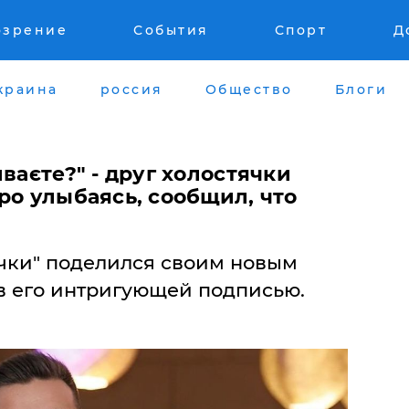
озрение
События
Спорт
Д
краина
россия
Общество
Блоги
ваєте?" - друг холостячки
ро улыбаясь, сообщил, что
чки" поделился своим новым
ив его интригующей подписью.