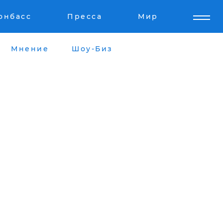
онбасс
Пресса
Мир
Мнение
Шоу-Биз