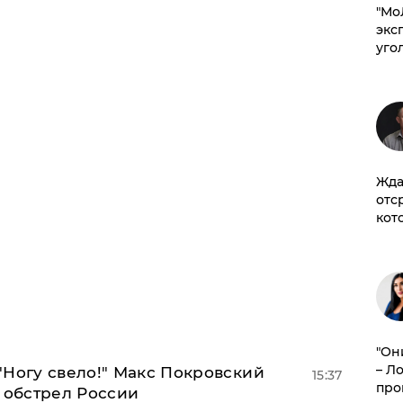
​"М
эксп
уго
Жда
отс
кот
"Он
– Л
"Ногу свело!" Макс Покровский
15:37
про
 обстрел России