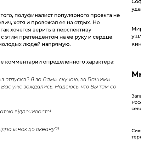
Соф
уда
 того, полуфиналист популярного проекта не
вич, хотя и провожал ее на отдых. Но
Мир
так хочется верить в перспективу
ушл
 этим претендентом на ее руку и сердце,
кин
 молодых людей напрямую.
е комментарии определенного характера:
М
 из отпуска? Я за Вами скучаю, за Вашими
 Вас уже заждались. Надеюсь, что Вы там со
Зап
Рос
сев
латою відпочиваєте!
ідпочинок до океану?!
Сик
тер