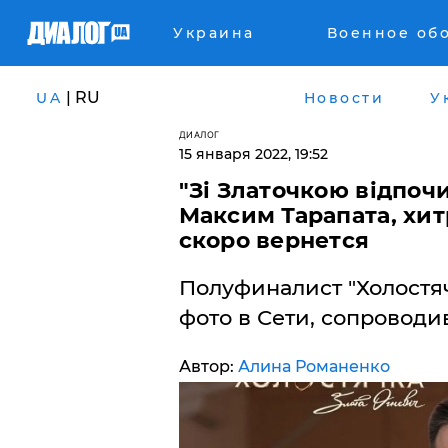
Украина
Военное об
| RU
UA
Новости
У
ДИАЛОГ
15 января 2022, 19:52
"Зі Златочкою відпочи
Максим Тарапата, хит
скоро вернется
Полуфиналист "Холостя
фото в Сети, сопровод
Автор:
Алина Романенко