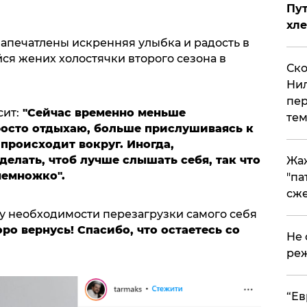
Пут
хле
запечатлены искренняя улыбка и радость в
ся жених холостячки второго сезона в
Ско
Нил
пер
ит:
"Сейчас временно меньше
тем
росто отдыхаю, больше прислушиваясь к
 происходит вокруг. Иногда,
делать, чтоб лучше слышать себя, так что
Жа
немножко".
"па
сже
му необходимости перезагрузки самого себя
ро вернусь! Спасибо, что остаетесь со
Не 
реж
​“Е