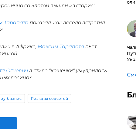
оли
хронично со Златой вышли из сторис".
м Тарапата
показал, как весело встретил
и.
евич в Африке,
Максим Тарапата
пьет
Чал
Пут
динкой.
Укр
та Огневич
в стиле "кошечки" умудрилась
См
ных лосинах.
Б
оу-бизнес
Реакция соцсетей