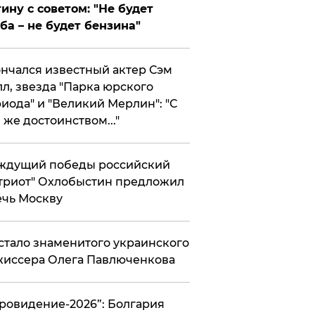
ину с советом: "Не будет
ба – не будет бензина"
нчался известный актер Сэм
л, звезда "Парка юрского
иода" и "Великий Мерлин": "С
 же достоинством..."
ждущий победы российский
триот" Охлобыстин предложил
чь Москву
стало знаменитого украинского
иссера Олега Павлюченкова
вровидение-2026”: Болгария