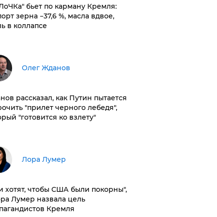
оЛоЧКа" бьет по карману Кремля:
орт зерна −37,6 %, масла вдвое,
ль в коллапсе
Олег Жданов
нов рассказал, как Путин пытается
рочить "прилет черного лебедя",
орый "готовится ко взлету"
​Лора Лумер
и хотят, чтобы США были покорны",
ора Лумер назвала цель
пагандистов Кремля