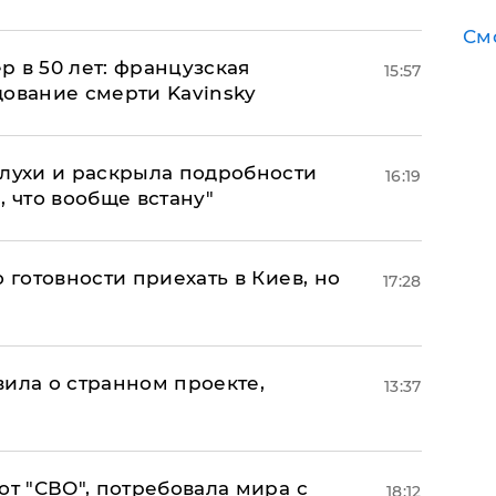
См
ер в 50 лет: французская
15:57
дование смерти Kavinsky
слухи и раскрыла подробности
16:19
, что вообще встану"
 готовности приехать в Киев, но
17:28
вила о странном проекте,
13:37
от "СВО", потребовала мира с
18:12