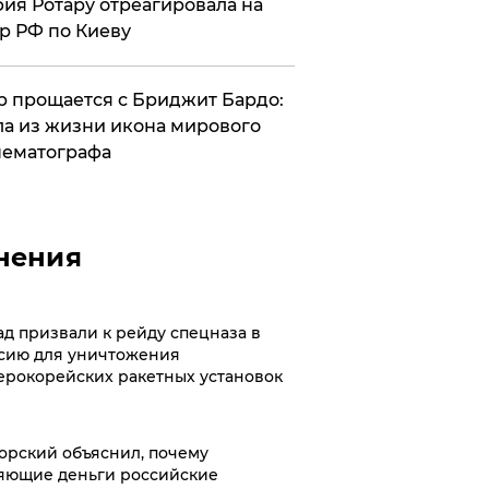
ия Ротару отреагировала на
р РФ по Киеву
 прощается с Бриджит Бардо:
а из жизни икона мирового
ематографа
нения
ад призвали к рейду спецназа в
сию для уничтожения
ерокорейских ракетных установок
орский объяснил, почему
яющие деньги российские