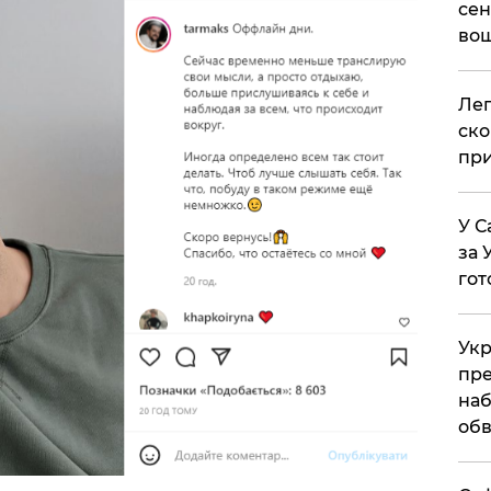
сен
вош
​Ле
ско
при
У С
за 
гот
Укр
пре
наб
обв