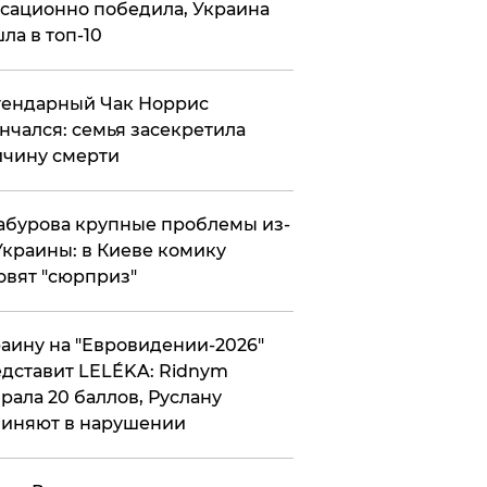
сационно победила, Украина
ла в топ-10
гендарный Чак Норрис
нчался: семья засекретила
чину смерти
абурова крупные проблемы из-
Украины: в Киеве комику
овят "сюрприз"
аину на "Евровидении-2026"
дставит LELÉKA: Ridnym
рала 20 баллов, Руслану
иняют в нарушении