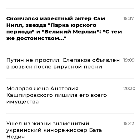
Скончался известный актер Сэм
15:37
Нилл, звезда "Парка юрского
периода" и "Великий Мерлин": "С тем
же достоинством..."
Путин не простил: Слепаков объявлен
19:09
в розыск после вирусной песни
Молодая жена Анатолия
20:30
Кашпировского лишила его всего
имущества
Ушел из жизни знаменитый
15:42
украинский кинорежиссер Бата
Недич