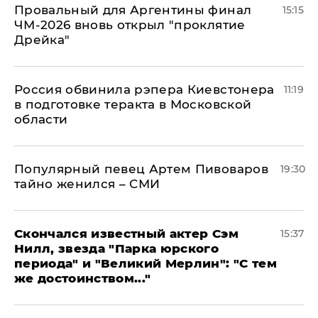
Провальный для Аргентины финал
15:15
ЧМ-2026 вновь открыл "проклятие
Дрейка"
Россия обвинила рэпера Киевстонера
11:19
в подготовке теракта в Московской
области
Популярный певец Артем Пивоваров
19:30
тайно женился – СМИ
Скончался известный актер Сэм
15:37
Нилл, звезда "Парка юрского
периода" и "Великий Мерлин": "С тем
же достоинством..."