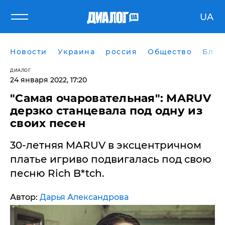
UA
Новости
Украина
россия
Общество
Блог
ДИАЛОГ
24 января 2022, 17:20
"Самая очаровательная": MARUV
дерзко станцевала под одну из
своих песен
30-летняя MARUV в эксцентричном
платье игриво подвигалась под свою
песню Rich B*tch.
Автор:
Дарья Александрова