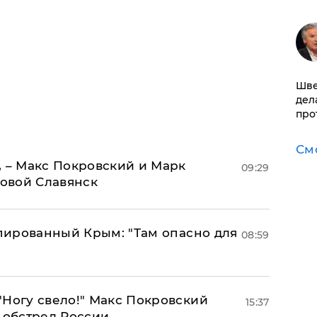
Шве
дел
про
См
, – Макс Покровский и Марк
09:29
овой Славянск
упированный Крым: "Там опасно для
08:59
"Ногу свело!" Макс Покровский
15:37
 обстрел России