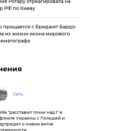
ия Ротару отреагировала на
р РФ по Киеву
 прощается с Бриджит Бардо:
а из жизни икона мирового
ематографа
нения
Сеть
ба "расставил точки над і" в
фликте Украины с Польшей и
дупредил о новом витке
ряженности