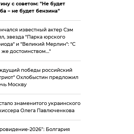
ину с советом: "Не будет
ба – не будет бензина"
нчался известный актер Сэм
л, звезда "Парка юрского
иода" и "Великий Мерлин": "С
 же достоинством..."
ждущий победы российский
триот" Охлобыстин предложил
чь Москву
стало знаменитого украинского
иссера Олега Павлюченкова
вровидение-2026”: Болгария