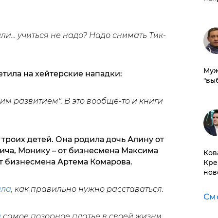
ли... учиться не надо? Надо снимать Тик-
Муж
тила на хейтерские нападки:
"вы
им развитием". В это вообще-то и книги
 троих детей. Она родила дочь Алину от
ича, Монику – от бизнесмена Максима
Ков
от бизнесмена Артема Комарова.
Кре
нов
ала
, как правильно нужно расставаться.
См
а
самое позорное платье в своей жизни.