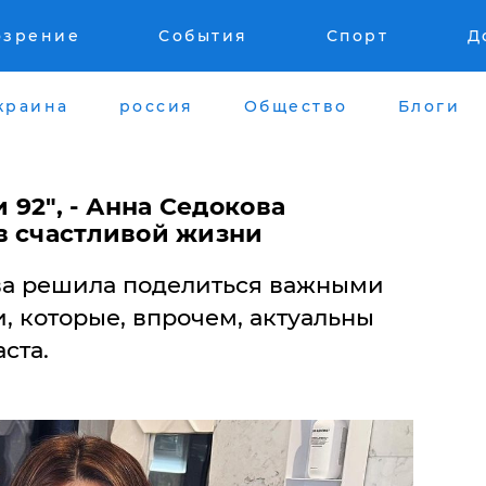
озрение
События
Спорт
Д
краина
россия
Общество
Блоги
и 92", - Анна Седокова
в счастливой жизни
ва решила поделиться важными
, которые, впрочем, актуальны
ста.