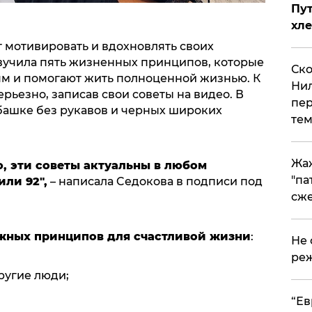
Пут
хле
 мотивировать и вдохновлять своих
звучила пять жизненных принципов, которые
Ско
м и помогают жить полноценной жизнью. К
Нил
рьезно, записав свои советы на видео. В
пер
убашке без рукавов и черных широких
тем
Жа
, эти советы актуальны в любом
"па
или 92",
– написала Cедокова в подписи под
сже
ажных принципов для счастливой жизни
:
Не 
реж
другие люди;
​“Е