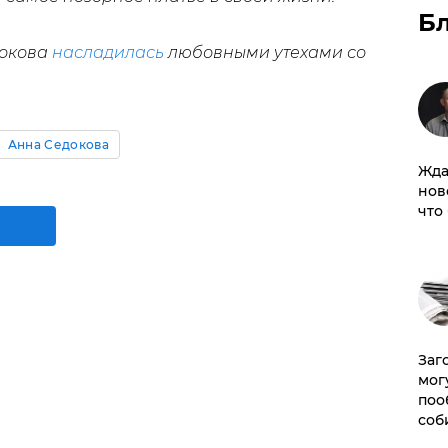
Б
докова
насладилась
любовными утехами со
Анна Седокова
Жда
нов
что
Заг
мог
поо
соб