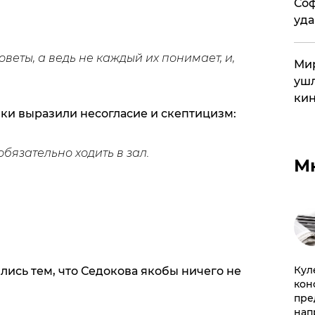
Соф
уда
советы, а ведь не каждый их понимает, и,
Мир
ушл
кин
ки выразили несогласие и скептицизм:
бязательно ходить в зал.
М
Куле
ись тем, что Седокова якобы ничего не
кон
пре
нап