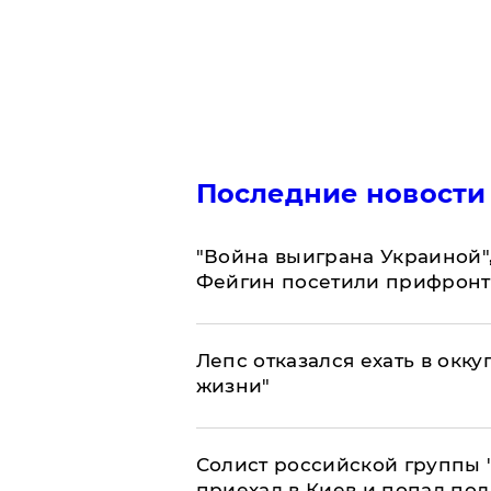
Последние новости
"Война выиграна Украиной"
Фейгин посетили прифронт
Лепс отказался ехать в окк
жизни"
Солист российской группы 
приехал в Киев и попал под