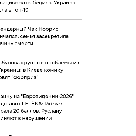
сационно победила, Украина
ла в топ-10
гендарный Чак Норрис
нчался: семья засекретила
чину смерти
абурова крупные проблемы из-
Украины: в Киеве комику
овят "сюрприз"
аину на "Евровидении-2026"
дставит LELÉKA: Ridnym
рала 20 баллов, Руслану
иняют в нарушении