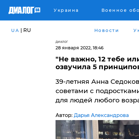
Украина
Военное об
| RU
UA
Новости
У
ДИАЛОГ
28 января 2022, 18:46
"Не важно, 12 тебе ил
озвучила 5 принципо
39-летняя Анна Седоко
советами с подростками
для людей любого возра
Автор:
Дарья Александрова