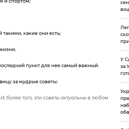
м и спортом;
сен
вош
​Ле
 такими, какие они есть;
ско
при
 жизни.
У С
последний пункт для нее самый важный.
за 
гот
ицу за мудрые советы:
Укр
И, более того, эти советы актуальны в любом
пре
наб
обв