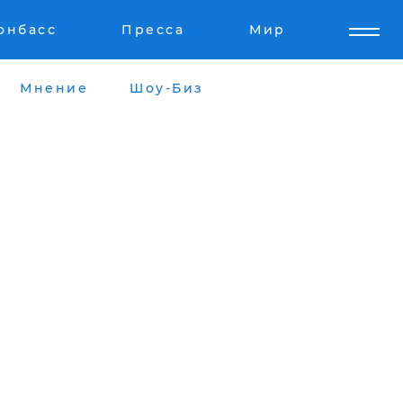
онбасс
Пресса
Мир
Мнение
Шоу-Биз