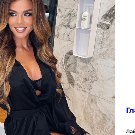
Гл
Лай