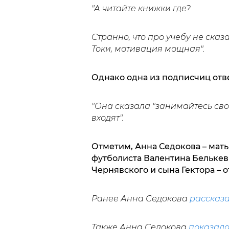
"А читайте книжки где?
Странно, что про учебу не сказа
Токи, мотивация мощная".
Однако одна из подписчиц отве
"Она сказала "занимайтесь сво
входят".
Отметим, Анна Седокова – мать
футболиста Валентина Белькев
Чернявского и сына Гектора – 
Ранее Анна Седокова
рассказ
Также Анна Седокова
показал