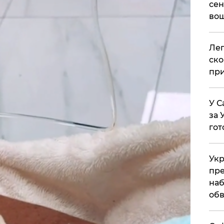
сен
вош
​Ле
ско
при
У С
за 
гот
Укр
пре
наб
обв