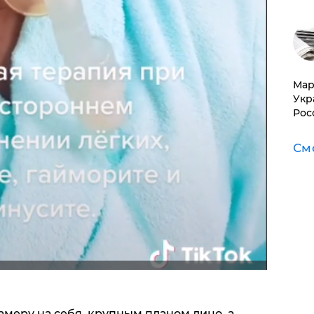
​Ма
Укр
Рос
См
меру на себя, крупным планом лицо, а