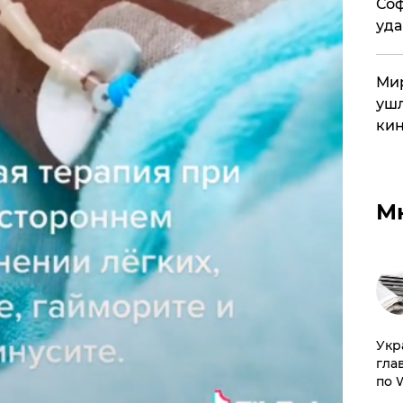
Соф
уда
Мир
ушл
кин
М
​Ук
гла
по 