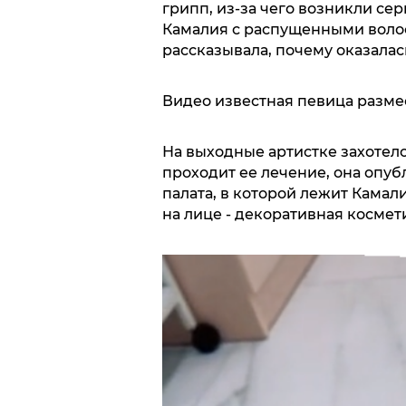
грипп, из-за чего возникли се
Камалия с распущенными воло
рассказывала, почему оказалас
Видео известная певица разме
На выходные артистке захотело
проходит ее лечение, она опуб
палата, в которой лежит Камал
на лице - декоративная космет