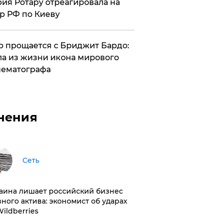
ия Ротару отреагировала на
р РФ по Киеву
 прощается с Бриджит Бардо:
а из жизни икона мирового
ематографа
нения
Сеть
раина лишает российский бизнес
вного актива: экономист об ударах
Wildberries