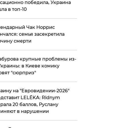
сационно победила, Украина
ла в топ-10
гендарный Чак Норрис
нчался: семья засекретила
чину смерти
абурова крупные проблемы из-
Украины: в Киеве комику
овят "сюрприз"
аину на "Евровидении-2026"
дставит LELÉKA: Ridnym
рала 20 баллов, Руслану
иняют в нарушении