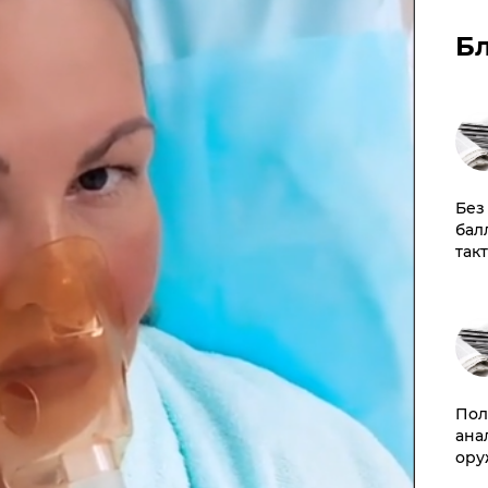
Б
​Бе
бал
так
​По
ана
ору