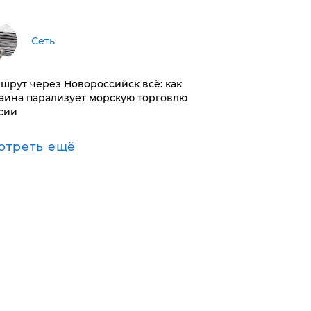
Сеть
ршрут через Новороссийск всё: как
аина парализует морскую торговлю
сии
отреть ещё