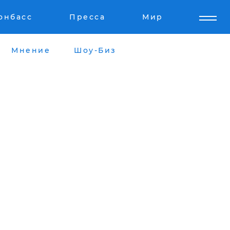
онбасс
Пресса
Мир
Мнение
Шоу-Биз