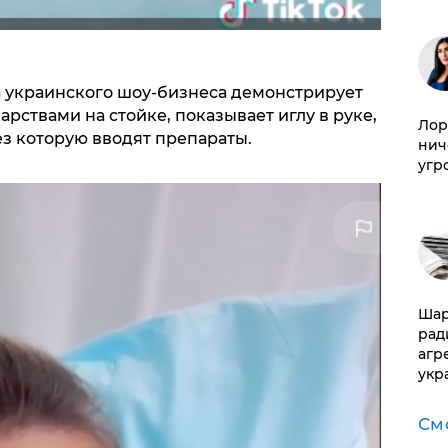
 украинского шоу-бизнеса демонстрирует
рствами на стойке, показывает иглу в руке,
Лор
з которую вводят препараты.
нич
угр
Шар
рад
агр
укр
См