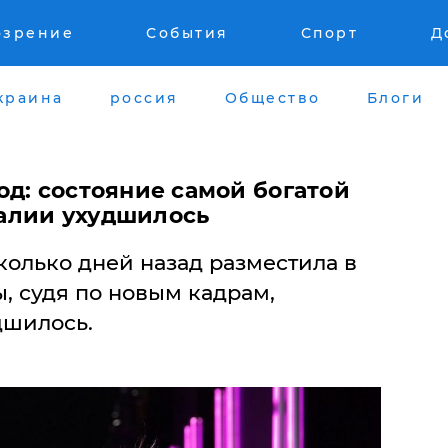
озрение
События
Спорт
Д
краина
россия
Общество
Блоги
д: состояние самой богатой
алии ухудшилось
колько дней назад разместила в
, судя по новым кадрам,
дшилось.