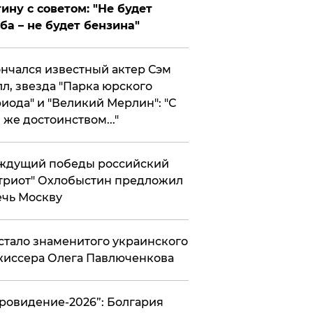
ину с советом: "Не будет
ба – не будет бензина"
нчался известный актер Сэм
л, звезда "Парка юрского
иода" и "Великий Мерлин": "С
 же достоинством..."
ждущий победы российский
триот" Охлобыстин предложил
чь Москву
стало знаменитого украинского
иссера Олега Павлюченкова
вровидение-2026”: Болгария