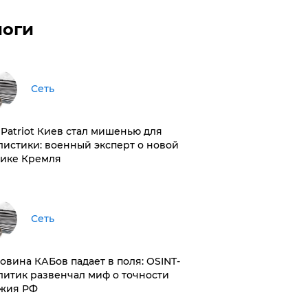
логи
Сеть
з Patriot Киев стал мишенью для
листики: военный эксперт о новой
тике Кремля
Сеть
ловина КАБов падает в поля: OSINT-
литик развенчал миф о точности
жия РФ