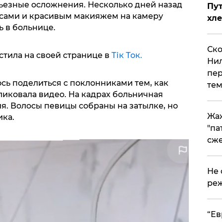
рьезные осложнения. Несколько дней назад
Пут
сами и красивым макияжем на камеру
хле
ь в больнице.
Ско
стила на своей странице в
Тік Ток.
Нил
пер
сь поделиться с поклонниками тем, как
тем
ликовала видео. На кадрах больничная
ия. Волосы певицы собраны на затылке, но
Жа
ика.
"па
сже
Не 
реж
​“Е