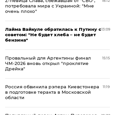
Z-певица Слава, сбежавшая от "СВО",
18:12
потребовала мира с Украиной: "Мне
очень плохо"
Лайма Вайкуле обратилась к Путину с
13:09
советом: "Не будет хлеба – не будет
бензина"
Провальный для Аргентины финал
15:15
ЧМ-2026 вновь открыл "проклятие
Дрейка"
Россия обвинила рэпера Киевстонера
11:19
в подготовке теракта в Московской
области