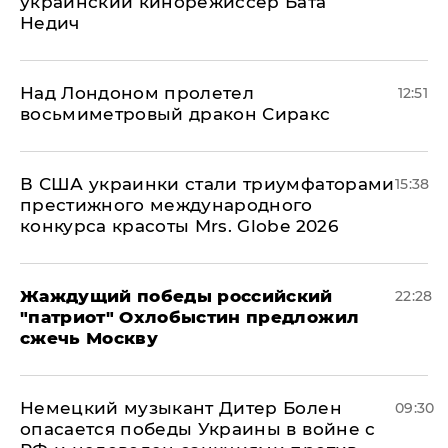
украинский кинорежиссер Бата
Недич
Над Лондоном пролетел
12:51
восьмиметровый дракон Сиракс
В США украинки стали триумфаторами
15:38
престижного международного
конкурса красоты Mrs. Globe 2026
Жаждущий победы российский
22:28
"патриот" Охлобыстин предложил
сжечь Москву
Немецкий музыкант Дитер Болен
09:30
опасается победы Украины в войне с