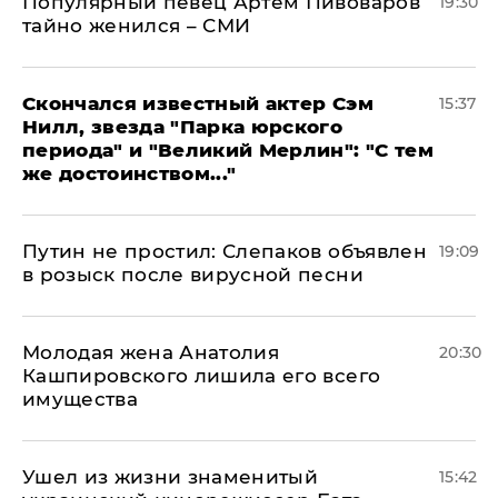
Популярный певец Артем Пивоваров
19:30
тайно женился – СМИ
Скончался известный актер Сэм
15:37
Нилл, звезда "Парка юрского
периода" и "Великий Мерлин": "С тем
же достоинством..."
Путин не простил: Слепаков объявлен
19:09
в розыск после вирусной песни
Молодая жена Анатолия
20:30
Кашпировского лишила его всего
имущества
Ушел из жизни знаменитый
15:42