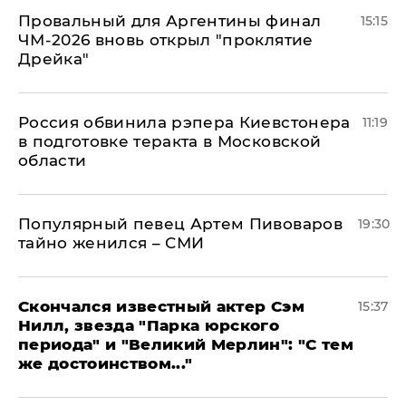
Провальный для Аргентины финал
15:15
ЧМ-2026 вновь открыл "проклятие
Дрейка"
Россия обвинила рэпера Киевстонера
11:19
в подготовке теракта в Московской
области
Популярный певец Артем Пивоваров
19:30
тайно женился – СМИ
Скончался известный актер Сэм
15:37
Нилл, звезда "Парка юрского
периода" и "Великий Мерлин": "С тем
же достоинством..."