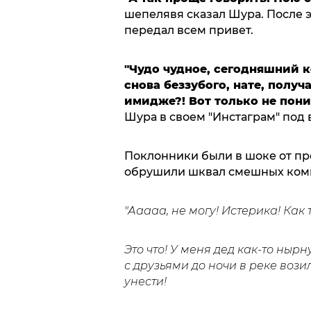
шепелявя сказал Шура. После эт
передал всем привет.
"Чудо чудное, сегодняшний к
снова беззубого, нате, получ
имидже?! Вот только не поним
Шура в своем "Инстаграм" под 
Поклонники были в шоке от пр
обрушили шквал смешных ком
"Ааааа, не могу! Истерика! Как
Это что! У меня дед как-то нырн
с друзьями до ночи в реке вози
унести!