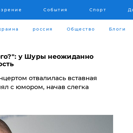
озрение
События
Спорт
Д
краина
россия
Общество
Блоги
ого?": у Шуры неожиданно
юсть
нцертом отвалилась вставная
нял с юмором, начав слегка