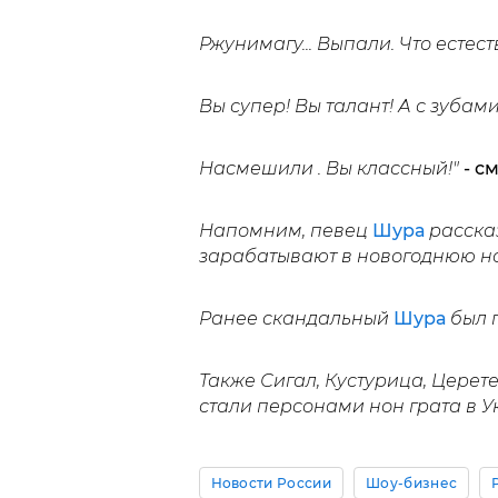
Ржунимагу... Выпали. Что естест
Вы супер! Вы талант! А с зубам
Насмешили . Вы классный!"
- с
Напомним, певец
Шура
рассказ
зарабатывают в новогоднюю но
Ранее скандальный
Шура
был п
Также Сигал, Кустурица, Церет
стали персонами нон грата в У
Новости России
Шоу-бизнес