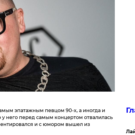
Гл
амым эпатажным певцом 90-х, а иногда и
 у него перед самым концертом отвалилась
риентировался и с юмором вышел из
Лай