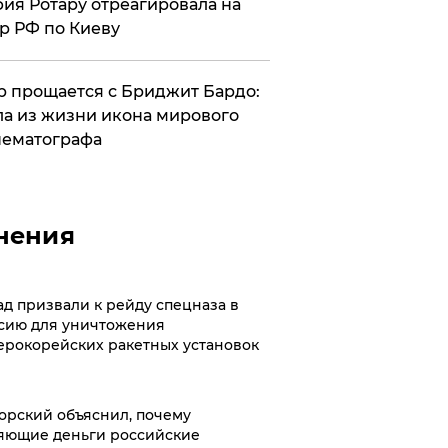
ия Ротару отреагировала на
р РФ по Киеву
 прощается с Бриджит Бардо:
а из жизни икона мирового
ематографа
нения
ад призвали к рейду спецназа в
сию для уничтожения
ерокорейских ракетных установок
орский объяснил, почему
яющие деньги российские