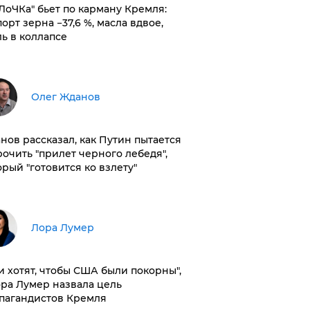
оЛоЧКа" бьет по карману Кремля:
орт зерна −37,6 %, масла вдвое,
ль в коллапсе
Олег Жданов
нов рассказал, как Путин пытается
рочить "прилет черного лебедя",
орый "готовится ко взлету"
​Лора Лумер
и хотят, чтобы США были покорны",
ора Лумер назвала цель
пагандистов Кремля