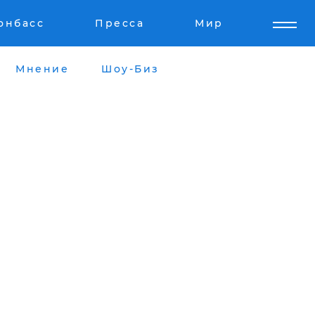
онбасс
Пресса
Мир
Мнение
Шоу-Биз