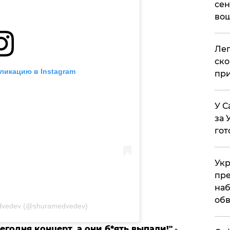
сен
вош
​Ле
ско
ликацию в Instagram
при
У С
за 
гот
Укр
пре
наб
обв
dvedev (@shuramedvedev)
егодня концерт, а они б*ять выпали!"
-