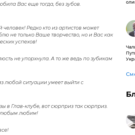
оли
юбила Вас еще тогда, без зубов.
 человек! Редко кто из артистов может
лю не только Ваше творчество, но и Вас как
еских успехов!
Чал
Пут
юсть не упорхнула. А то же ведь по зубикам
Укр
См
 из любой ситуации умеет выйти с
Б
 в Глав-клубе, вот сюрприз так сюрприз.
я любым любим!
се!