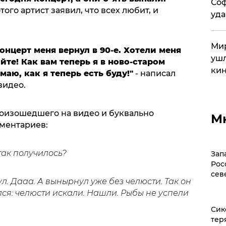
Соф
ого артист заявил, что всех любит, и
уда
Мир
онцерт меня вернул в 90-е. Хотели меня
ушл
айте! Как вам теперь я в ново-старом
кин
аю, как я теперь есть буду!"
- написал
видео.
оизошедшего на видео и буквально
М
ментариев:
 так получилось?
Зап
Рос
сев
ул. Дааа. А вынырнул уже без челюсти. Так он
лся: челюсти искали. Нашли. Рыбы не успели
Сик
тер