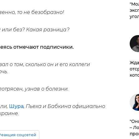
​"М
эксп
венно, то не безобразно!
уго
и или без? Какая разница?
меясь отмечают подписчики.
Жда
ал о том, сколько он и его коллеги
отс
чь.
кот
отрясен, узнав о болезни.
ели,
Шура
, Пьеха и Бабкина официально
краине.
"Он
– Л
про
Реакция соцсетей