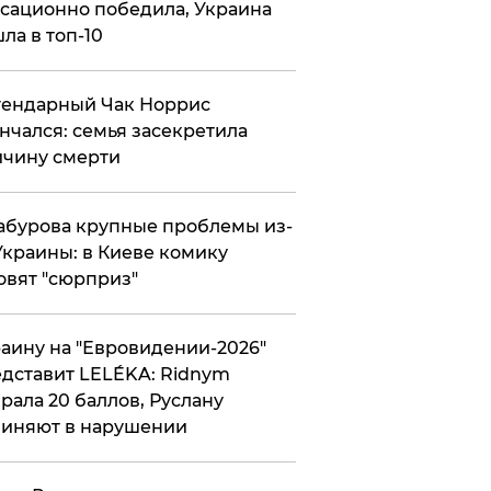
сационно победила, Украина
ла в топ-10
гендарный Чак Норрис
нчался: семья засекретила
чину смерти
абурова крупные проблемы из-
Украины: в Киеве комику
овят "сюрприз"
аину на "Евровидении-2026"
дставит LELÉKA: Ridnym
рала 20 баллов, Руслану
иняют в нарушении