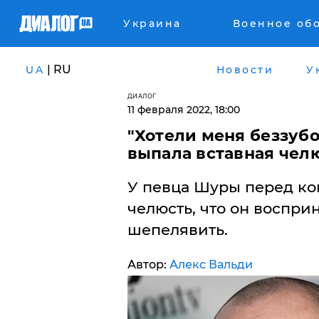
Украина
Военное об
| RU
UA
Новости
У
ДИАЛОГ
11 февраля 2022, 18:00
"Хотели меня беззуб
выпала вставная чел
У певца Шуры перед ко
челюсть, что он воспри
шепелявить.
Автор:
Алекс Вальди