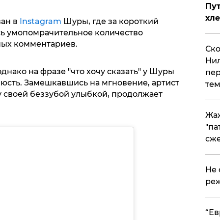
Пут
хле
ан в
Instagram
Шуры, где за короткий
ь умопомрачительное количество
ных комментариев.
Ско
Нил
днако на фразе "что хочу сказать" у Шуры
пер
люсть. Замешкавшись на мгновение, артист
тем
ру своей беззубой улыбкой, продолжает
Жа
"па
сже
Не 
реж
​“Е