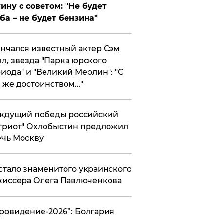
ину с советом: "Не будет
ба – не будет бензина"
нчался известный актер Сэм
л, звезда "Парка юрского
иода" и "Великий Мерлин": "С
 же достоинством..."
ждущий победы российский
триот" Охлобыстин предложил
чь Москву
стало знаменитого украинского
иссера Олега Павлюченкова
вровидение-2026”: Болгария