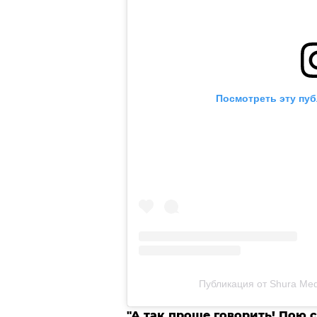
Посмотреть эту пуб
Публикация от Shura Me
"А так проще говорить! Пою с