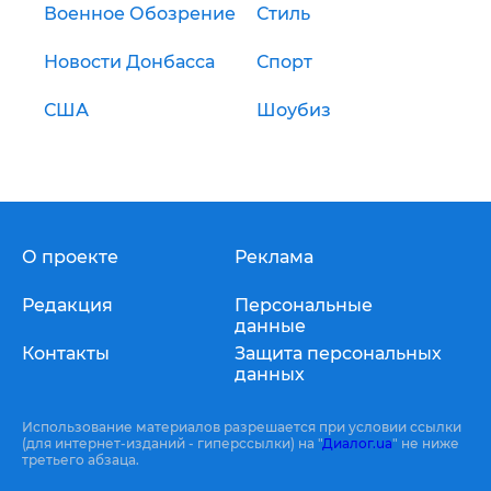
Военное Обозрение
Стиль
Новости Донбасса
Спорт
США
Шоубиз
О проекте
Реклама
Редакция
Персональные
данные
Контакты
Защита персональных
данных
Использование материалов разрешается при условии ссылки
(для интернет-изданий - гиперссылки) на "
Диалог.ua
" не ниже
третьего абзаца.