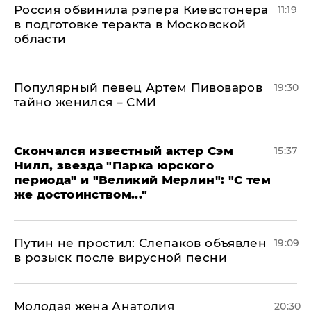
Россия обвинила рэпера Киевстонера
11:19
в подготовке теракта в Московской
области
Популярный певец Артем Пивоваров
19:30
тайно женился – СМИ
Скончался известный актер Сэм
15:37
Нилл, звезда "Парка юрского
периода" и "Великий Мерлин": "С тем
же достоинством..."
Путин не простил: Слепаков объявлен
19:09
в розыск после вирусной песни
Молодая жена Анатолия
20:30