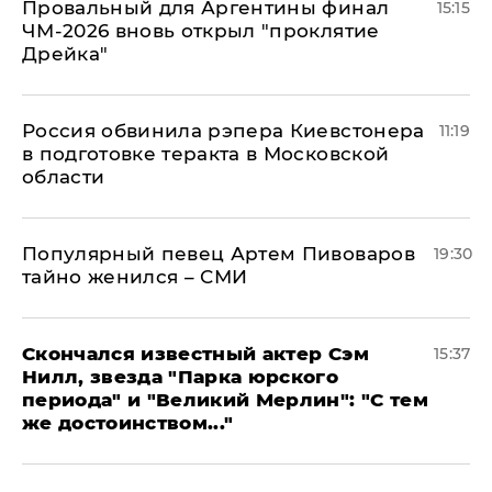
Провальный для Аргентины финал
15:15
ЧМ-2026 вновь открыл "проклятие
Дрейка"
Россия обвинила рэпера Киевстонера
11:19
в подготовке теракта в Московской
области
Популярный певец Артем Пивоваров
19:30
тайно женился – СМИ
Скончался известный актер Сэм
15:37
Нилл, звезда "Парка юрского
периода" и "Великий Мерлин": "С тем
же достоинством..."