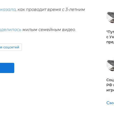
оказала
, как проводит время с 3-летним
оделилась
милым семейным видео.
"Пу
с У
пре
я соцсетей
Соц
РФ 
игр
См