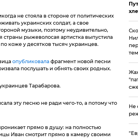
Пут
хле
когда не стояла в стороне от политических
ивать украинских солдат, а свое
тороной музыки, поэтому неудивительно,
Ско
ля страны рыжеволосая артистка выпустила
Нил
по коже у десятков тысяч украинцев.
пер
тем
евица
опубликовала
фрагмент новой песни
призвала послушать и обнять своих родных.
Жа
"па
 украинцев Тарабарова.
сже
сала эту песню не ради чего-то, а потому что
Не 
реж
проникает прямо в душу: на полностью
​“Е
ицы Иван смотрит прямо в камеру своими