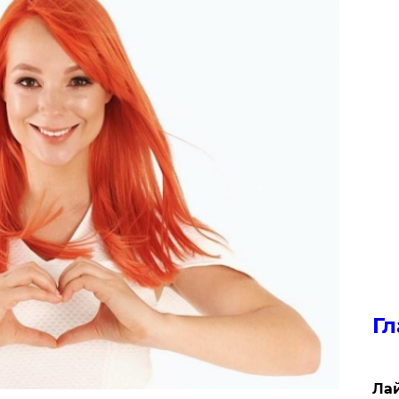
Гл
Лай