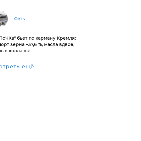
Сеть
оЛоЧКа" бьет по карману Кремля:
орт зерна −37,6 %, масла вдвое,
ль в коллапсе
отреть ещё