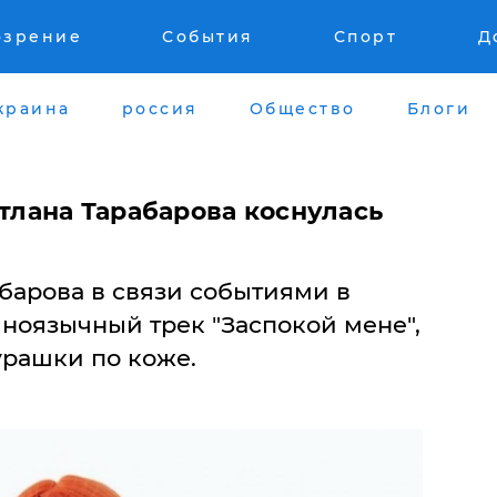
озрение
События
Спорт
Д
краина
россия
Общество
Блоги
етлана Тарабарова коснулась
абарова в связи событиями в
ноязычный трек "Заспокой мене",
урашки по коже.