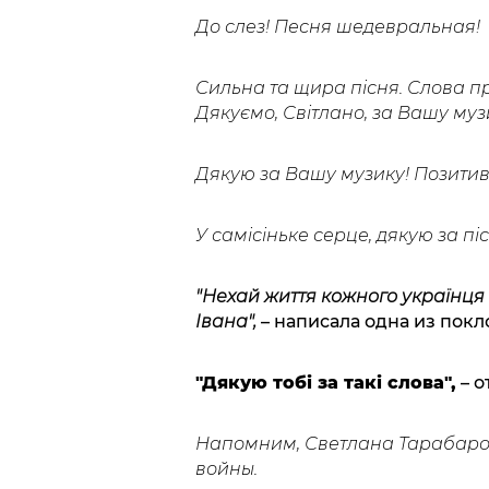
До слез! Песня шедевральная!
Сильна та щира пісня. Слова пр
Дякуємо, Світлано, за Вашу муз
Дякую за Вашу музику! Позитивні
У самісіньке серце, дякую за пісн
"Нехай життя кожного українця 
Івана",
– написала одна из покл
"Дякую тобі за такі слова",
– о
Напомним, Светлана Тарабар
войны.