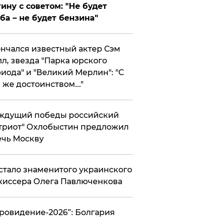
ину с советом: "Не будет
ба – не будет бензина"
нчался известный актер Сэм
л, звезда "Парка юрского
иода" и "Великий Мерлин": "С
 же достоинством..."
ждущий победы российский
триот" Охлобыстин предложил
чь Москву
стало знаменитого украинского
иссера Олега Павлюченкова
вровидение-2026”: Болгария