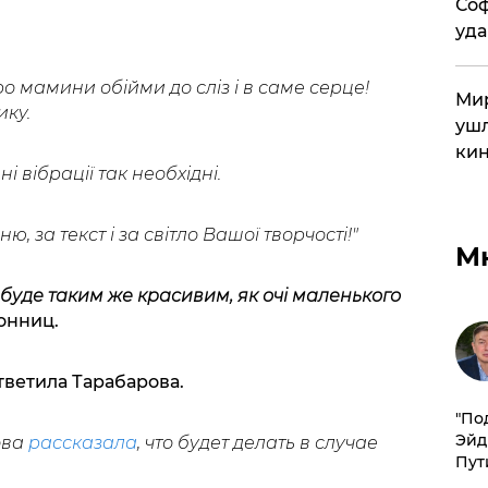
Соф
уда
о мамини обійми до сліз і в саме серце!
Мир
ику.
ушл
кин
 вібрації так необхідні.
ю, за текст і за світло Вашої творчості!"
М
буде таким же красивим, як очі маленького
онниц.
тветила Тарабарова.
​"По
Эйд
ова
рассказала
, что будет делать в случае
Пут