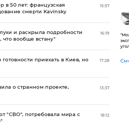
ер в 50 лет: французская
15:57
дование смерти Kavinsky
слухи и раскрыла подробности
16:19
​"М
, что вообще встану"
эксп
уго
 готовности приехать в Киев, но
17:28
См
вила о странном проекте,
13:37
от "СВО", потребовала мира с
18:12
"