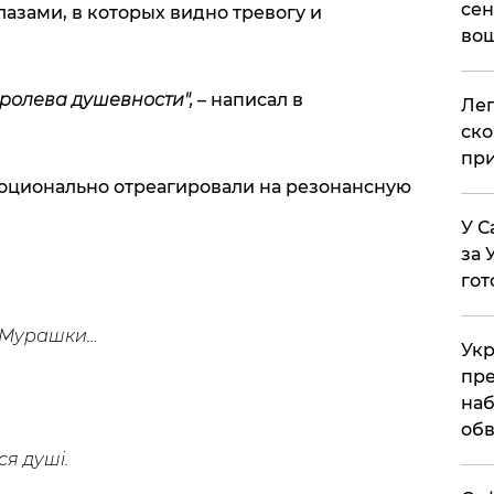
сен
азами, в которых видно тревогу и
вош
оролева душевности",
– написал в
​Ле
ско
при
оционально отреагировали на резонансную
У С
за 
гот
! Мурашки…
Укр
пре
наб
обв
ся душі.