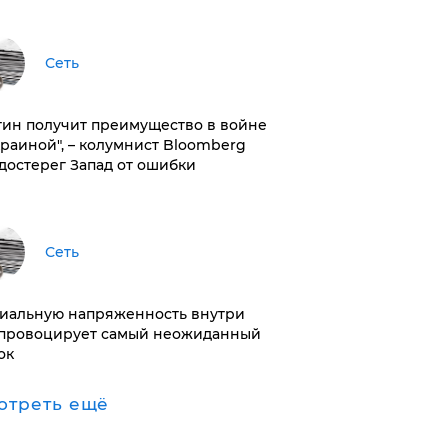
Сеть
тин получит преимущество в войне
краиной", – колумнист Bloomberg
достерег Запад от ошибки
Сеть
иальную напряженность внутри
провоцирует самый неожиданный
ок
отреть ещё