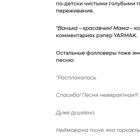
по-детски чистыми голубыми гл
переживания.
"Ванька – красавчик! Мама – к
комментариях рэпер YARMAK.
Остальные фолловеры тоже эм
песню:
"Расплакалась.
Спасибо! Песня невероятная!!
Дуже душевно.
Неймовірна пісня, яка торкаєть