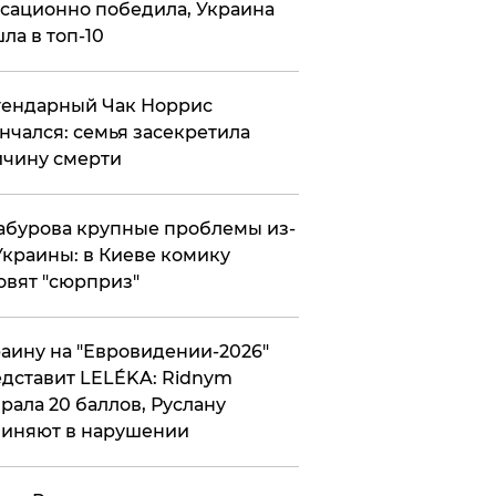
сационно победила, Украина
ла в топ-10
гендарный Чак Норрис
нчался: семья засекретила
чину смерти
абурова крупные проблемы из-
Украины: в Киеве комику
овят "сюрприз"
аину на "Евровидении-2026"
дставит LELÉKA: Ridnym
рала 20 баллов, Руслану
иняют в нарушении