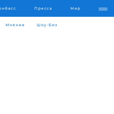
онбасс
Пресса
Мир
Мнение
Шоу-Биз