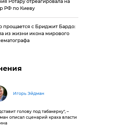
ия Ротару отреагировала на
р РФ по Киеву
 прощается с Бриджит Бардо:
а из жизни икона мирового
ематографа
нения
Игорь Эйдман
дставит голову под табакерку", –
ман описал сценарий краха власти
ина