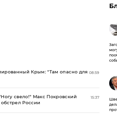
Б
Заг
мог
поо
соб
упированный Крым: "Там опасно для
08:59
"Ногу свело!" Макс Покровский
15:37
Шве
 обстрел России
дел
про