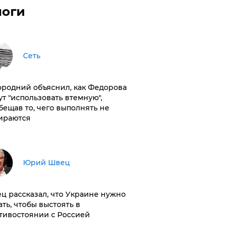
логи
Сеть
ородний объяснил, как Федорова
ут "использовать втемную",
бещав то, чего выполнять не
ираются
Юрий Швец
ц рассказал, что Украине нужно
ать, чтобы выстоять в
тивостоянии с Россией