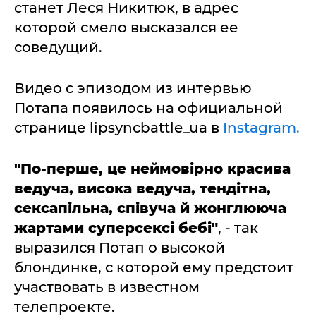
станет Леся Никитюк, в адрес
которой смело высказался ее
соведущий.
Видео с эпизодом из интервью
Потапа появилось на официальной
странице lipsyncbattle_ua в
Instagram.
"По-перше, це неймовірно красива
ведуча, висока ведуча, тендітна,
сексапільна, співуча й жонглююча
жартами суперсексі бебі"
, - так
выразился Потап о высокой
блондинке, с которой ему предстоит
участвовать в известном
телепроекте.