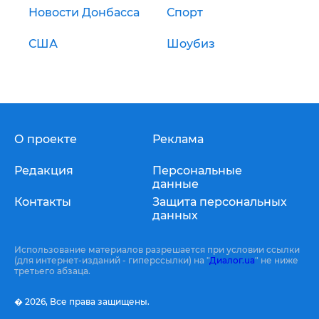
Новости Донбасса
Спорт
США
Шоубиз
О проекте
Реклама
Редакция
Персональные
данные
Контакты
Защита персональных
данных
Использование материалов разрешается при условии ссылки
(для интернет-изданий - гиперссылки) на "
Диалог.ua
" не ниже
третьего абзаца.
� 2026,
Все права защищены.