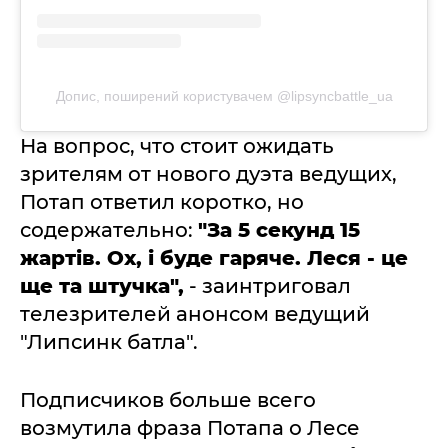
Допис, поширений користувачем @lipsyncbattle_ua
На вопрос, что стоит ожидать
зрителям от нового дуэта ведущих,
Потап ответил коротко, но
содержательно:
"За 5 секунд 15
жартів. Ох, і буде гаряче. Леся - це
ще та штучка",
- заинтриговал
телезрителей анонсом ведущий
"Липсинк батла".
Подписчиков больше всего
возмутила фраза Потапа о Лесе