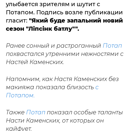
улыбается зрителям и шутит с
Потапом. Подпись возле публикации
гласит:
"Який буде запальний новий
сезон "Ліпсінк батлу"".
Ранее сонный и растроганный
Потап
похвастался утренними нежностями с
Настей Каменских.
Напомним, как Настя Каменских без
макияжа показала близость
с
Потапом.
Также
Потап
показал особые таланты
Насти Каменских, от которых он
кайфует.