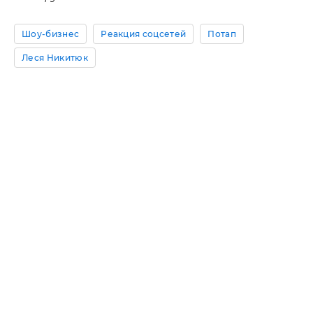
Шоу-бизнес
Реакция соцсетей
Потап
Леся Никитюк