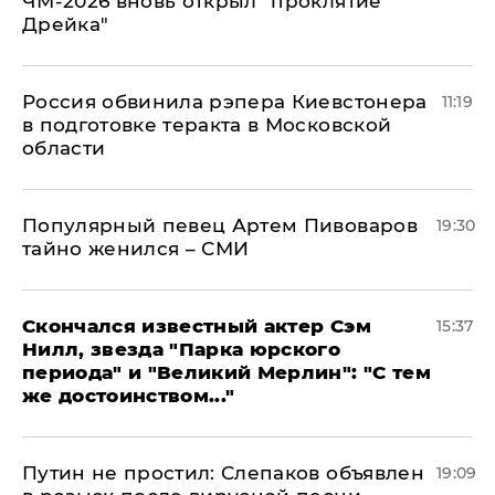
ЧМ-2026 вновь открыл "проклятие
Дрейка"
Россия обвинила рэпера Киевстонера
11:19
в подготовке теракта в Московской
области
Популярный певец Артем Пивоваров
19:30
тайно женился – СМИ
Скончался известный актер Сэм
15:37
Нилл, звезда "Парка юрского
периода" и "Великий Мерлин": "С тем
же достоинством..."
Путин не простил: Слепаков объявлен
19:09