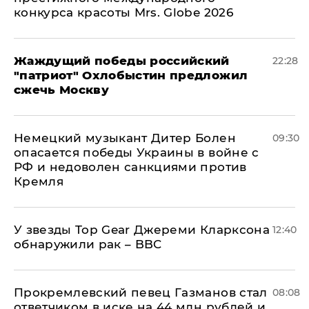
конкурса красоты Mrs. Globe 2026
Жаждущий победы российский
22:28
"патриот" Охлобыстин предложил
сжечь Москву
Немецкий музыкант Дитер Болен
09:30
опасается победы Украины в войне с
РФ и недоволен санкциями против
Кремля
У звезды Top Gear Джереми Кларксона
12:40
обнаружили рак – BBC
Прокремлевский певец Газманов стал
08:08
ответчиком в иске на 44 млн рублей и