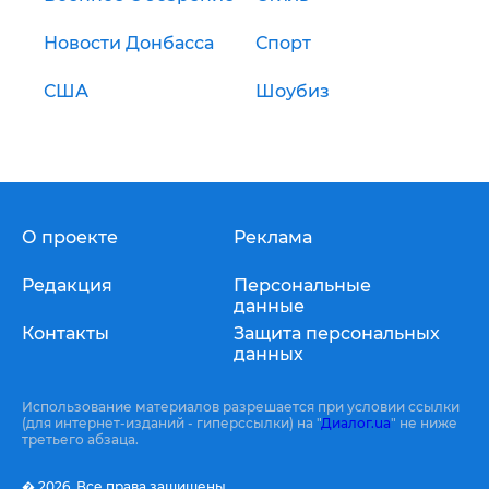
Новости Донбасса
Спорт
США
Шоубиз
О проекте
Реклама
Редакция
Персональные
данные
Контакты
Защита персональных
данных
Использование материалов разрешается при условии ссылки
(для интернет-изданий - гиперссылки) на "
Диалог.ua
" не ниже
третьего абзаца.
� 2026,
Все права защищены.