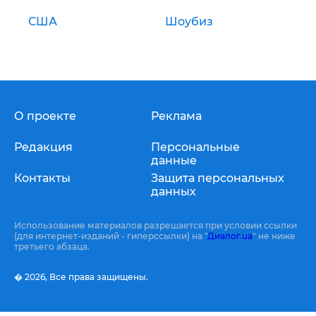
США
Шоубиз
О проекте
Реклама
Редакция
Персональные
данные
Контакты
Защита персональных
данных
Использование материалов разрешается при условии ссылки
(для интернет-изданий - гиперссылки) на "
Диалог.ua
" не ниже
третьего абзаца.
� 2026,
Все права защищены.