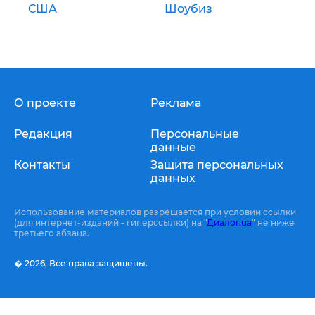
США
Шоубиз
О проекте
Реклама
Редакция
Персональные
данные
Контакты
Защита персональных
данных
Использование материалов разрешается при условии ссылки
(для интернет-изданий - гиперссылки) на "
Диалог.ua
" не ниже
третьего абзаца.
� 2026,
Все права защищены.