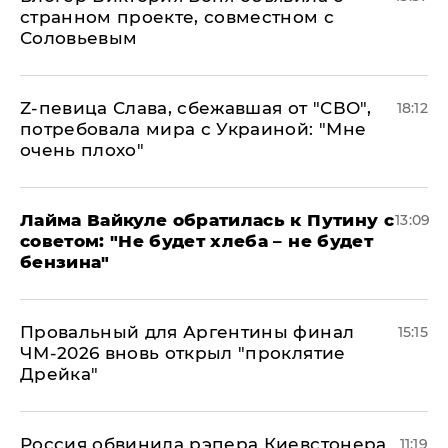
странном проекте, совместном с
Соловьевым
Z-певица Слава, сбежавшая от "СВО",
18:12
потребовала мира с Украиной: "Мне
очень плохо"
Лайма Вайкуле обратилась к Путину с
13:09
советом: "Не будет хлеба – не будет
бензина"
Провальный для Аргентины финал
15:15
ЧМ-2026 вновь открыл "проклятие
Дрейка"
Россия обвинила рэпера Киевстонера
11:19