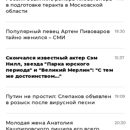
в подготовке теракта в Московской
области
Популярный певец Артем Пивоваров
19:30
тайно женился – СМИ
Скончался известный актер Сэм
15:37
Нилл, звезда "Парка юрского
периода" и "Великий Мерлин": "С тем
же достоинством..."
Путин не простил: Слепаков объявлен
19:09
в розыск после вирусной песни
Молодая жена Анатолия
20:30
Кашпировского лишила его всего