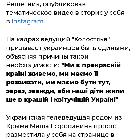
Решетник, опубликовав
тематическое видео в сторис у себя
в
Instagram.
На кадрах ведущий "Холостяка"
призывает украинцев быть едиными,
объясняя причины такой
необходимости:
"Ми в прекрасній
країні живемо, ми маємо її
розвивати, ми маємо бути тут,
зараз, завжди, аби наші діти жили
ще в кращій і квітучішій Україні"
Украинская телеведущая родом из
Крыма Маша Ефросинина просто
разместила у себя на странице в