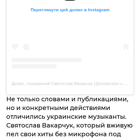
Переглянути цей допис в Instagram
Д
опис, поширений Святослав Вакарчук (@sviatoslav.vakarchuk)
Не только словами и публикациями,
но и конкретными действиями
отличились украинские музыканты.
Святослав Вакарчук, который вживую
пел свои хиты без микрофона под