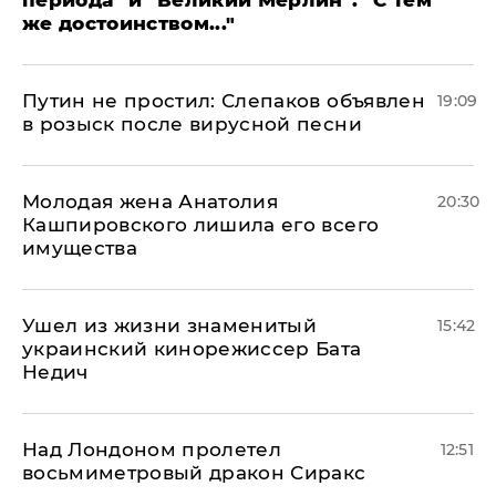
периода" и "Великий Мерлин": "С тем
же достоинством..."
Путин не простил: Слепаков объявлен
19:09
в розыск после вирусной песни
Молодая жена Анатолия
20:30
Кашпировского лишила его всего
имущества
Ушел из жизни знаменитый
15:42
украинский кинорежиссер Бата
Недич
Над Лондоном пролетел
12:51
восьмиметровый дракон Сиракс