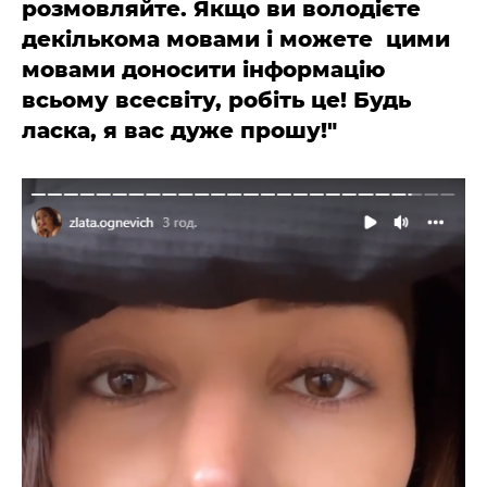
розмовляйте. Якщо ви володієте
декількома мовами і можете цими
мовами доносити інформацію
всьому всесвіту, робіть це! Будь
ласка, я вас дуже прошу!"