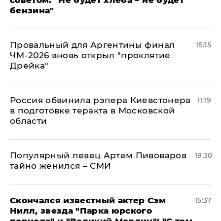
советом: "Не будет хлеба – не будет
бензина"
Провальный для Аргентины финал
15:15
ЧМ-2026 вновь открыл "проклятие
Дрейка"
Россия обвинила рэпера Киевстонера
11:19
в подготовке теракта в Московской
области
Популярный певец Артем Пивоваров
19:30
тайно женился – СМИ
Скончался известный актер Сэм
15:37
Нилл, звезда "Парка юрского