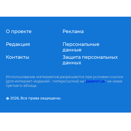
О проекте
Реклама
Редакция
Персональные
данные
Контакты
Защита персональных
данных
Использование материалов разрешается при условии ссылки
(для интернет-изданий - гиперссылки) на "
Диалог.ua
" не ниже
третьего абзаца.
� 2026,
Все права защищены.