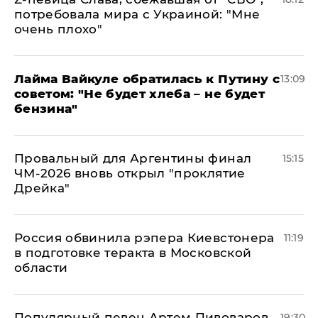
потребовала мира с Украиной: "Мне
очень плохо"
Лайма Вайкуле обратилась к Путину с
13:09
советом: "Не будет хлеба – не будет
бензина"
Провальный для Аргентины финал
15:15
ЧМ-2026 вновь открыл "проклятие
Дрейка"
Россия обвинила рэпера Киевстонера
11:19
в подготовке теракта в Московской
области
Популярный певец Артем Пивоваров
19:30