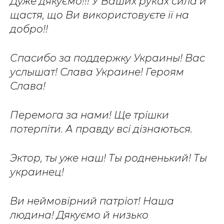
Дуже дякуємо!!! У Ваших руках сила й
щастя, що Ви використовуєте її на
добро!!
Спасибо за поддержку Украины! Вас
услышат! Слава Украине! Героям
Слава!
Перемога за нами! Ще трішки
потерпіти. А правду всі дізнаються.
Эктор, ты уже наш! Ты родненький! Ты
украинец!
Ви неймовірний патріот! Наша
людина! Дякуємо й низько