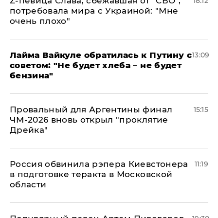
Z-певица Слава, сбежавшая от "СВО",
18:12
потребовала мира с Украиной: "Мне
очень плохо"
Лайма Вайкуле обратилась к Путину с
13:09
советом: "Не будет хлеба – не будет
бензина"
Провальный для Аргентины финал
15:15
ЧМ-2026 вновь открыл "проклятие
Дрейка"
Россия обвинила рэпера Киевстонера
11:19
в подготовке теракта в Московской
области