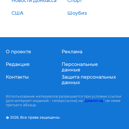
Новости Донбасса
Спорт
США
Шоубиз
О проекте
Реклама
Редакция
Персональные
данные
Контакты
Защита персональных
данных
Использование материалов разрешается при условии ссылки
(для интернет-изданий - гиперссылки) на "
Диалог.ua
" не ниже
третьего абзаца.
� 2026,
Все права защищены.