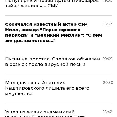
Популярный певец Артем Пивоваров
19:30
тайно женился – СМИ
Скончался известный актер Сэм
15:37
Нилл, звезда "Парка юрского
периода" и "Великий Мерлин": "С тем
же достоинством..."
Путин не простил: Слепаков объявлен
19:09
в розыск после вирусной песни
Молодая жена Анатолия
20:30
Кашпировского лишила его всего
имущества
Ушел из жизни знаменитый
15:42