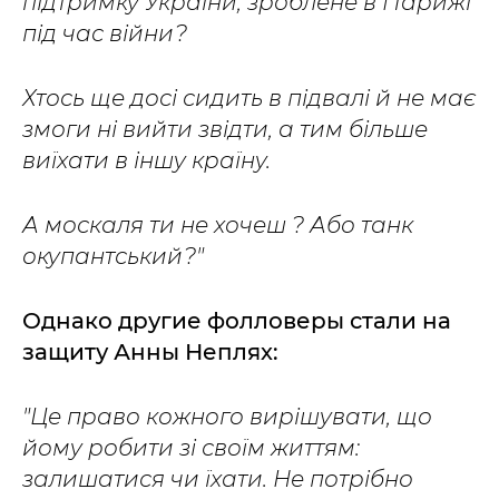
підтримку України, зроблене в Парижі
під час війни?
Хтось ще досі сидить в підвалі й не має
змоги ні вийти звідти, а тим більше
виїхати в іншу країну.
А москаля ти не хочеш ? Або танк
окупантський?"
Однако другие фолловеры стали на
защиту Анны Неплях:
"Це право кожного вирішувати, що
йому робити зі своїм життям:
залишатися чи їхати. Не потрібно