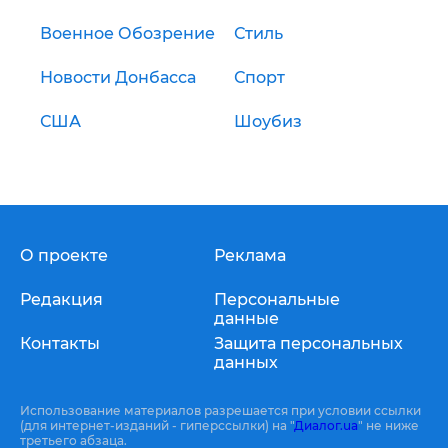
Военное Обозрение
Стиль
Новости Донбасса
Спорт
США
Шоубиз
О проекте
Реклама
Редакция
Персональные
данные
Контакты
Защита персональных
данных
Использование материалов разрешается при условии ссылки
(для интернет-изданий - гиперссылки) на "
Диалог.ua
" не ниже
третьего абзаца.