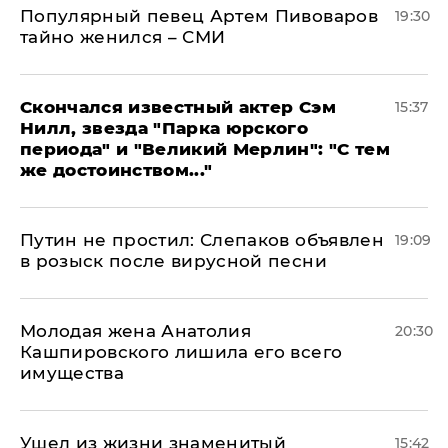
Популярный певец Артем Пивоваров
19:30
тайно женился – СМИ
Скончался известный актер Сэм
15:37
Нилл, звезда "Парка юрского
периода" и "Великий Мерлин": "С тем
же достоинством..."
Путин не простил: Слепаков объявлен
19:09
в розыск после вирусной песни
Молодая жена Анатолия
20:30
Кашпировского лишила его всего
имущества
Ушел из жизни знаменитый
15:42