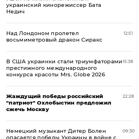
украинский кинорежиссер Бата
Недич
Над Лондоном пролетел
12:51
восьмиметровый дракон Сиракс
В США украинки стали триумфаторами
15:38
престижного международного
конкурса красоты Mrs. Globe 2026
Жаждущий победы российский
22:28
"патриот" Охлобыстин предложил
сжечь Москву
Немецкий музыкант Дитер Болен
09:30
опасается победы Украины в войне с