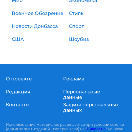
Мир
Экономика
Военное Обозрение
Стиль
Новости Донбасса
Спорт
США
Шоубиз
О проекте
Реклама
Редакция
Персональные
данные
Контакты
Защита персональных
данных
Использование материалов разрешается при условии ссылки
(для интернет-изданий - гиперссылки) на "
Диалог.ua
" не ниже