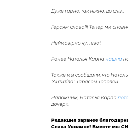
Дуже гарно, так ніжно, до сліз...
Героям слава!!! Тепер ми сповн
Неймовірно чуттєво".
Ранее Наталья Карпа
нашла
по
Также мы сообщали, что Натал
"Антитіла" Тарасом Тополей.
Напомним, Наталья Карпа
пот
дочери.
Редакция заранее благодарн
Слава Украине! Вместе мы С