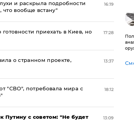
слухи и раскрыла подробности
16:19
, что вообще встану"
 готовности приехать в Киев, но
17:28
​По
ана
ору
вила о странном проекте,
13:37
См
от "СВО", потребовала мира с
18:12
"
к Путину с советом: "Не будет
13:09