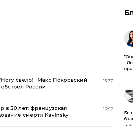
Б
"Он
- Л
про
"Ногу свело!" Макс Покровский
15:37
 обстрел России
ер в 50 лет: французская
15:57
​Бе
дование смерти Kavinsky
бал
так