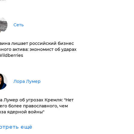
Сеть
раина лишает российский бизнес
вного актива: экономист об ударах
Wildberries
​Лора Лумер
а Лумер об угрозах Кремля: "Нет
его более православного, чем
оза ядерной войны"
отреть ещё