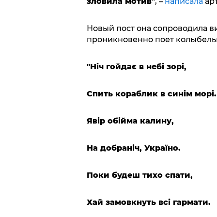
зловила мотив"
, –
написала
арт
Новый пост она сопроводила ви
проникновенно поет колыбель
"Ніч гойдає в небі зорі,
Спить кораблик в синім морі.
Явір обійма калину,
На добраніч, Україно.
Поки будеш тихо спати,
Хай замовкнуть всі гармати.