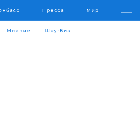
онбасс
Пресса
Мир
Мнение
Шоу-Биз