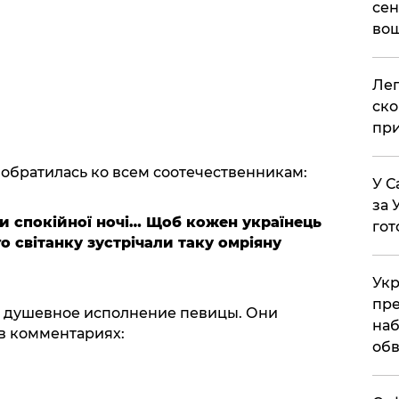
сен
вош
​Ле
ско
при
 обратилась ко всем соотечественникам:
У С
за 
и спокійної ночі… Щоб кожен українець
гот
 світанку зустрічали таку омріяну
Укр
пре
о душевное исполнение певицы. Они
наб
в комментариях:
обв