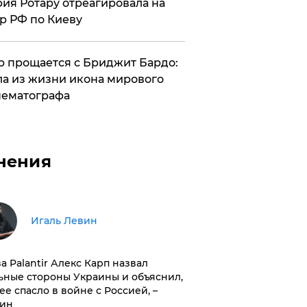
ия Ротару отреагировала на
р РФ по Киеву
 прощается с Бриджит Бардо:
а из жизни икона мирового
ематографа
нения
Игаль Левин
ва Palantir Алекс Карп назвал
ьные стороны Украины и объяснил,
 ее спасло в войне с Россией, –
ин