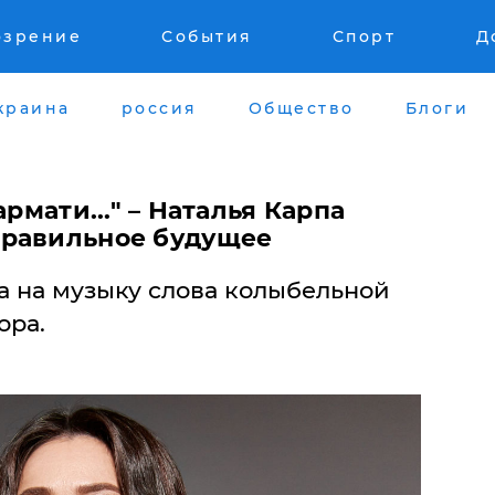
озрение
События
Спорт
Д
краина
россия
Общество
Блоги
армати..." – Наталья Карпа
правильное будущее
а на музыку слова колыбельной
ора.