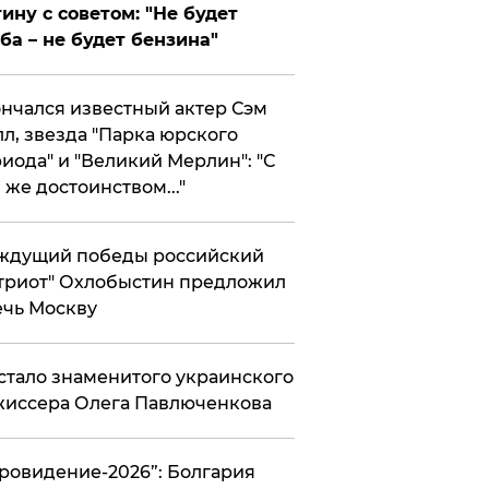
ину с советом: "Не будет
ба – не будет бензина"
нчался известный актер Сэм
л, звезда "Парка юрского
иода" и "Великий Мерлин": "С
 же достоинством..."
ждущий победы российский
триот" Охлобыстин предложил
чь Москву
стало знаменитого украинского
иссера Олега Павлюченкова
вровидение-2026”: Болгария