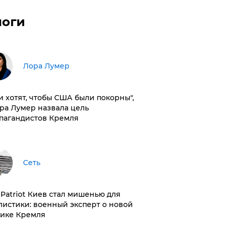
логи
​Лора Лумер
и хотят, чтобы США были покорны",
ора Лумер назвала цель
пагандистов Кремля
Сеть
з Patriot Киев стал мишенью для
листики: военный эксперт о новой
тике Кремля