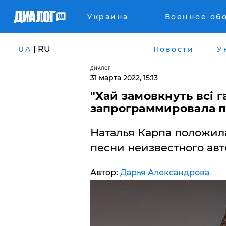
Украина
Военное об
| RU
UA
Новости
У
ДИАЛОГ
31 марта 2022, 15:13
"Хай замовкнуть всі г
запрограммировала 
Наталья Карпа положил
песни неизвестного авт
Автор:
Дарья Александрова