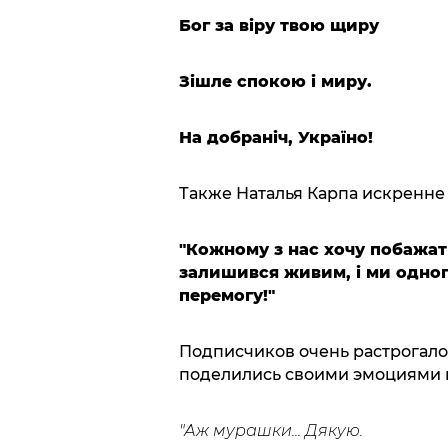
Бог за віру твою щиру
Зішле спокою і миру.
На добраніч, Україно!
Также Наталья Карпа искренне
"Кожному з нас хочу побажат
залишився живим, і ми одного
перемогу!"
Подписчиков очень растрогал
поделились своими эмоциями 
"Аж мурашки... Дякую.