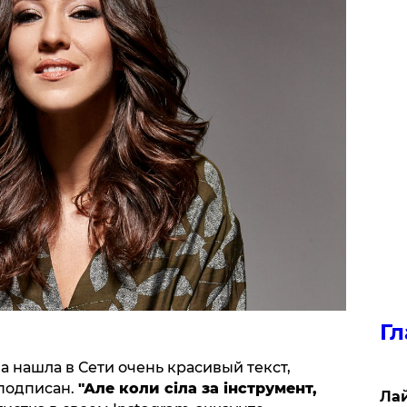
Гл
а нашла в Сети очень красивый текст,
 подписан.
"Але коли сіла за інструмент,
Лай