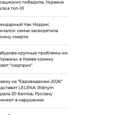
сационно победила, Украина
ла в топ-10
гендарный Чак Норрис
нчался: семья засекретила
чину смерти
абурова крупные проблемы из-
Украины: в Киеве комику
овят "сюрприз"
аину на "Евровидении-2026"
дставит LELÉKA: Ridnym
рала 20 баллов, Руслану
иняют в нарушении