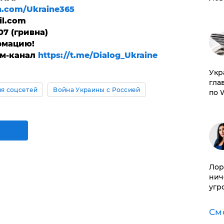
n.com/Ukraine365
il.com
07 (гривна)
рмацию!
ам-канал
https://t.me/Dialog_Ukraine
​Ук
гла
я соцсетей
Война Украины с Россией
по 
Лор
нич
угр
См