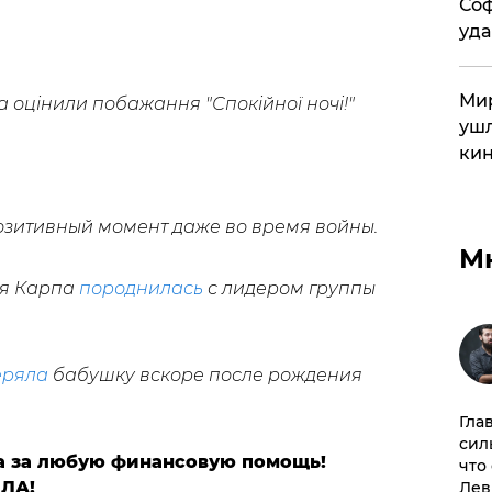
Соф
уда
Мир
а оцінили побажання "Спокійної ночі!"
ушл
кин
зитивный момент даже во время войны.
М
ья Карпа
породнилась
с лидером группы
еряла
бабушку вскоре после рождения
Гла
сил
а за любую финансовую помощь!
что
ИЛА!
Лев