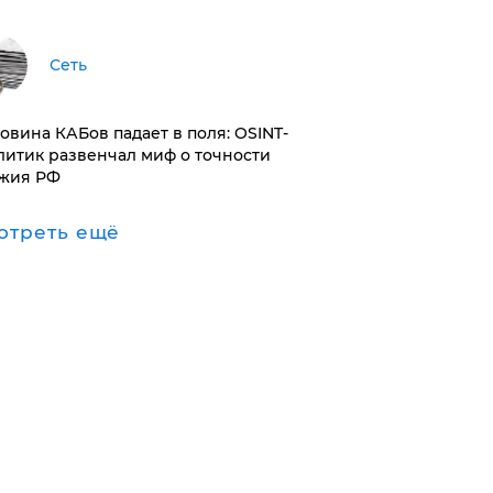
Сеть
ловина КАБов падает в поля: OSINT-
литик развенчал миф о точности
жия РФ
отреть ещё