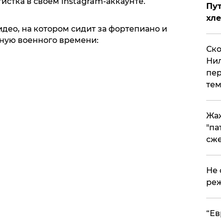
истка в своем Instagram-аккаунте.
Пут
хле
део, на котором сидит за фортепиано и
ную военного времени:
Ско
Нил
пер
тем
Жа
"па
сже
Не 
реж
​“Е