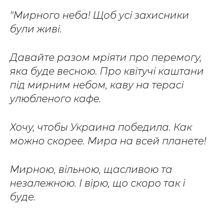
"Мирного неба! Щоб усі захисники
були живі.
Давайте разом мріяти про перемогу,
яка буде весною. Про квітучі каштани
під мирним небом, каву на терасі
улюбленого кафе.
Хочу, чтобы Украина победила. Как
можно скорее. Мира на всей планете!
Мирною, вільною, щасливою та
незалежною. І вірю, що скоро так і
буде.