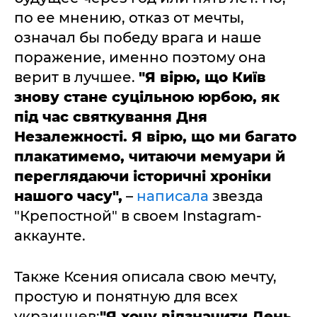
по ее мнению, отказ от мечты,
означал бы победу врага и наше
поражение, именно поэтому она
верит в лучшее.
"Я вірю, що Київ
знову стане суцільною юрбою, як
під час святкування Дня
Незалежності. Я вірю, що ми багато
плакатимемо, читаючи мемуари й
переглядаючи історичні хроніки
нашого часу",
–
написала
звезда
"Крепостной" в своем Instagram-
аккаунте.
Также Ксения описала свою мечту,
простую и понятную для всех
украинцев:
"Я хочу відзначити День