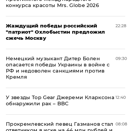
конкурса красоты Mrs. Globe 2026
Жаждущий победы российский
22:28
"патриот" Охлобыстин предложил
сжечь Москву
Немецкий музыкант Дитер Болен
09:30
опасается победы Украины в войне с
РФ и недоволен санкциями против
Кремля
У звезды Top Gear Джереми Кларксона
12:40
обнаружили рак – BBC
Прокремлевский певец Газманов стал
08:08
ответчиком в иске на 44 млн рублей и