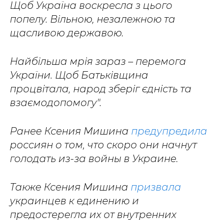
Щоб Україна воскресла з цього
попелу
.
Вільною, незалежною та
щасливою державою.
Найбільша мрія зараз
–
перемога
України. Щоб Батьківщина
процвітала, народ зберіг єдність та
взаємодопомогу".
Ранее Ксения Мишина
предупредила
россиян о том, что скоро они начнут
голодать из-за войны в Украине.
Также Ксения Мишина
призвала
украинцев к единению и
предостерегла их от внутренних