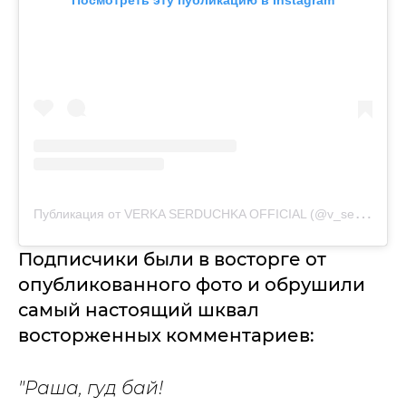
Посмотреть эту публикацию в Instagram
П
убликация от VERKA SERDUCHKA OFFICIAL (@v_serduchka)
Подписчики были в восторге от
опубликованного фото и обрушили
самый настоящий шквал
восторженных комментариев:
"Раша, гуд бай!