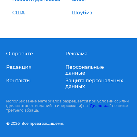
США
Шоубиз
О проекте
Реклама
Редакция
Персональные
данные
Контакты
Защита персональных
данных
Использование материалов разрешается при условии ссылки
(для интернет-изданий - гиперссылки) на "
Диалог.ua
" не ниже
третьего абзаца.
� 2026,
Все права защищены.