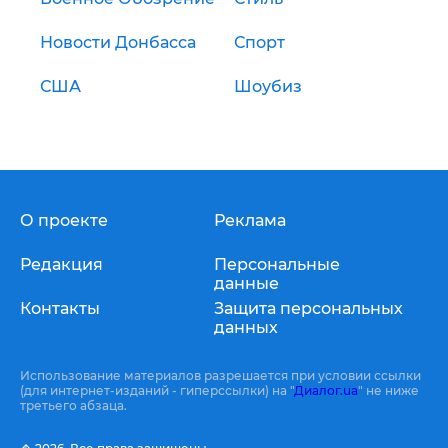
Новости Донбасса
Спорт
США
Шоубиз
О проекте
Реклама
Редакция
Персональные
данные
Контакты
Защита персональных
данных
Использование материалов разрешается при условии ссылки
(для интернет-изданий - гиперссылки) на "
Диалог.ua
" не ниже
третьего абзаца.