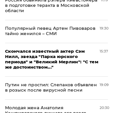
Россия обвинила рэпера Киевстонера
11:19
в подготовке теракта в Московской
области
Популярный певец Артем Пивоваров
19:30
тайно женился – СМИ
Скончался известный актер Сэм
15:37
Нилл, звезда "Парка юрского
периода" и "Великий Мерлин": "С тем
же достоинством..."
Путин не простил: Слепаков объявлен
19:09
в розыск после вирусной песни
Молодая жена Анатолия
20:30