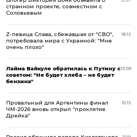
Блогер Виктория Боня объявила о
13:37
странном проекте, совместном с
Соловьевым
Z-певица Слава, сбежавшая от "СВО",
18:12
потребовала мира с Украиной: "Мне
очень плохо"
Лайма Вайкуле обратилась к Путину с
13:09
советом: "Не будет хлеба – не будет
бензина"
Провальный для Аргентины финал
15:15
ЧМ-2026 вновь открыл "проклятие
Дрейка"