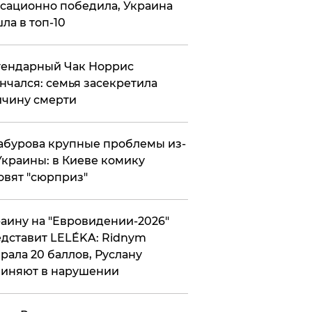
сационно победила, Украина
ла в топ-10
гендарный Чак Норрис
нчался: семья засекретила
чину смерти
абурова крупные проблемы из-
Украины: в Киеве комику
овят "сюрприз"
аину на "Евровидении-2026"
дставит LELÉKA: Ridnym
рала 20 баллов, Руслану
иняют в нарушении