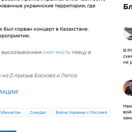
Б
рованные украинские территории, где
х был сорван концерт в Казахстане.
роприятия.
​В 
м высказыванием
сжег мосты
певцу в
схе
не 
а
на Z-призыв Баскова и Лепса.
АКЦИИ!
Нак
вой
Узбекистан
Скандал
Война Украины с Россией
как