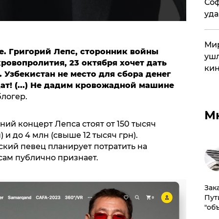
Соф
уда
Мир
не. Григорий Лепс, сторонник войны
ушл
кровопролития, 23 октября хочет дать
кин
. Узбекистан не место для сбора денег
т! (...) Не дадим кровожадной машине
блогер.
М
ний концерт Лепса стоят от 150 тысяч
 и до 4 млн (свыше 12 тысяч грн).
кий певец планирует потратить на
сам публично признает.
Зак
Пут
"об