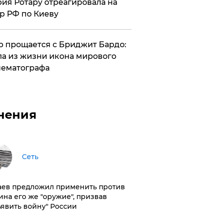
ия Ротару отреагировала на
р РФ по Киеву
 прощается с Бриджит Бардо:
а из жизни икона мирового
ематографа
нения
Сеть
аев предложил применить против
ина его же "оружие", призвав
ъявить войну" России