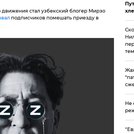
Пут
 движения стал узбекский блогер Мирзо
хле
звал
подписчиков помешать приезду в
Ско
Нил
пер
тем
Жа
"па
сже
Не 
реж
​“Е