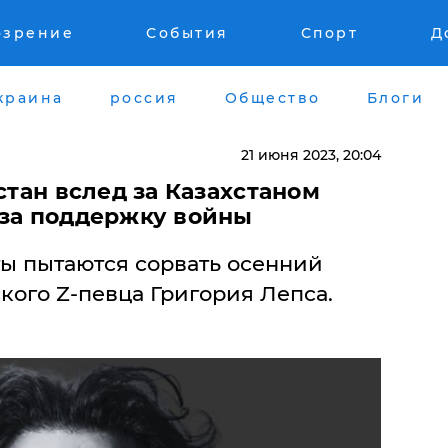
озрение
События
Спорт
Д
краина
россия
Общество
Блоги
21 июня 2023, 20:04
истан вслед за Казахстаном
 за поддержку войны
ты пытаются сорвать осенний
кого Z-певца Григория Лепса.