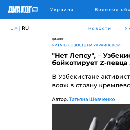
Украина
Военное об
| RU
UA
Новости
У
ДИАЛОГ
ЧИТАТЬ НОВОСТЬ НА УКРАИНСКОМ
​"Нет Лепсу", – Узбек
бойкотирует Z-певца
В Узбекистане активис
вояж в страну кремлевс
Автор:
Татьяна Шевченко