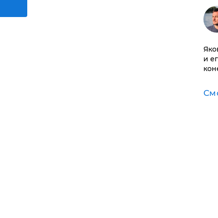
Яко
и е
кон
См