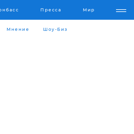
онбасс
Пресса
Мир
Мнение
Шоу-Биз