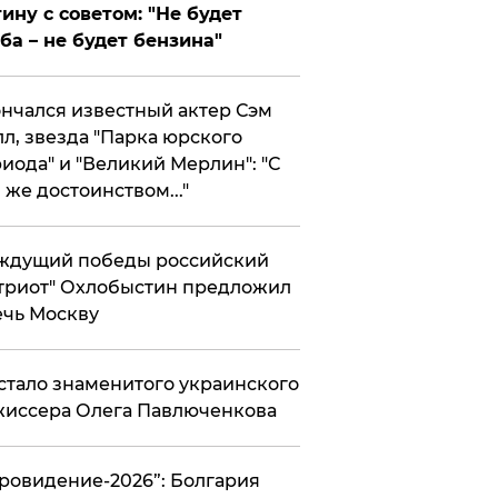
ину с советом: "Не будет
ба – не будет бензина"
нчался известный актер Сэм
л, звезда "Парка юрского
иода" и "Великий Мерлин": "С
 же достоинством..."
ждущий победы российский
триот" Охлобыстин предложил
чь Москву
стало знаменитого украинского
иссера Олега Павлюченкова
вровидение-2026”: Болгария