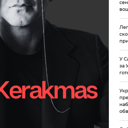
сен
вош
​Ле
ско
при
У С
за 
гот
Укр
пре
наб
обв