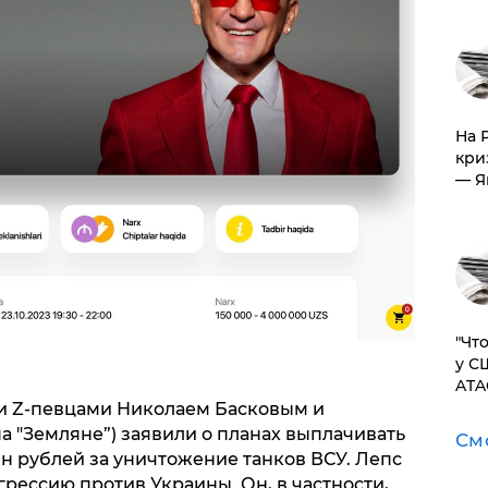
На 
кри
— Я
​"Ч
у С
ATA
и Z-певцами Николаем Басковым и
 "Земляне”) заявили о планах выплачивать
См
н рублей за уничтожение танков ВСУ. Лепс
рессию против Украины. Он, в частности,