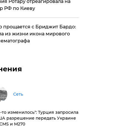
ия Ротару отреагировала на
р РФ по Киеву
 прощается с Бриджит Бардо:
а из жизни икона мирового
ематографа
нения
Сеть
то-то изменилось": Турция запросила
ША разрешение передать Украине
CMS и M270