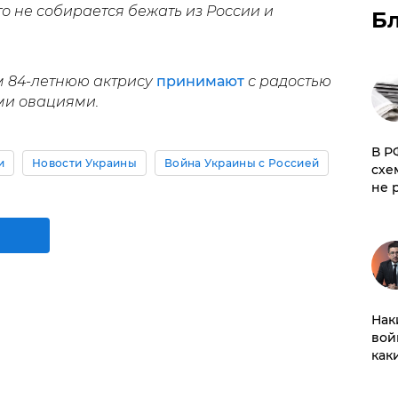
то не собирается бежать из России и
Б
м 84-летнюю актрису
принимают
с радостью
ми овациями.
​В 
и
Новости Украины
Война Украины с Россией
схе
не 
Нак
вой
как