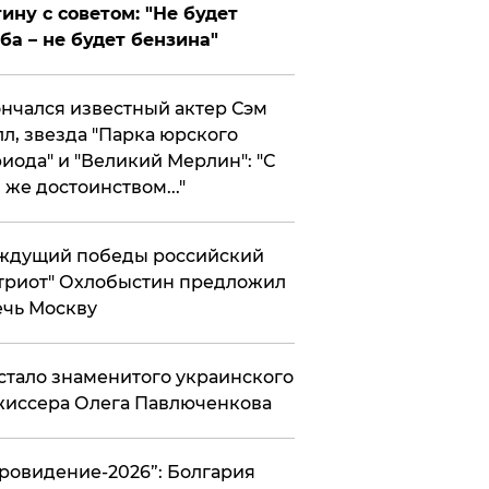
ину с советом: "Не будет
ба – не будет бензина"
нчался известный актер Сэм
л, звезда "Парка юрского
иода" и "Великий Мерлин": "С
 же достоинством..."
ждущий победы российский
триот" Охлобыстин предложил
чь Москву
стало знаменитого украинского
иссера Олега Павлюченкова
вровидение-2026”: Болгария