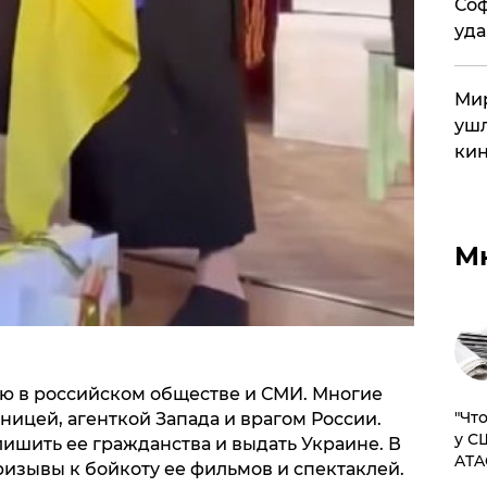
Соф
уда
Мир
ушл
кин
М
ию в российском обществе и СМИ. Многие
​"Ч
ицей, агенткой Запада и врагом России.
у С
ишить ее гражданства и выдать Украине. В
ATA
изывы к бойкоту ее фильмов и спектаклей.