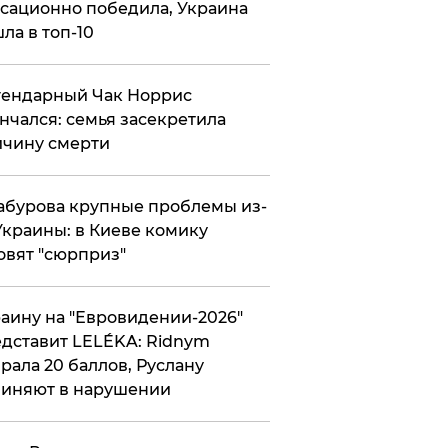
сационно победила, Украина
ла в топ-10
гендарный Чак Норрис
нчался: семья засекретила
чину смерти
абурова крупные проблемы из-
Украины: в Киеве комику
овят "сюрприз"
аину на "Евровидении-2026"
дставит LELÉKA: Ridnym
рала 20 баллов, Руслану
иняют в нарушении