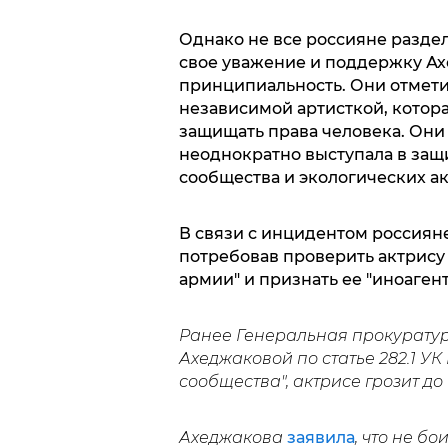
Однако не все россияне разде
свое уважение и поддержку Ах
принципиальность. Они отметил
независимой артисткой, котора
защищать права человека. Они
неоднократно выступала в защ
сообщества и экологических ак
В связи с инцидентом россиян
потребовав проверить актрису
армии" и признать ее "иноаген
Ранее Генеральная прокурату
Ахеджаковой по статье 282.1 У
сообщества", актрисе грозит до
Ахеджакова
заявила
, что не б