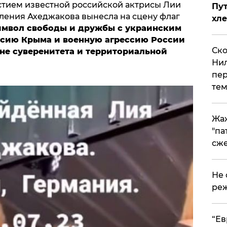
стием известной российской актрисы Лии
Пут
ления Ахеджакова вынесла на сцену флаг
хле
имвол свободы и дружбы с украинским
ксию Крыма и военную агрессию России
Ско
оне суверенитета и территориальной
Нил
пер
тем
Жа
"па
сже
Не 
реж
​“Е