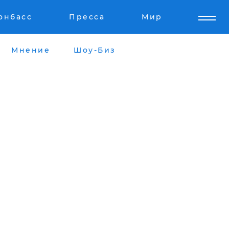
онбасс
Пресса
Мир
Мнение
Шоу-Биз