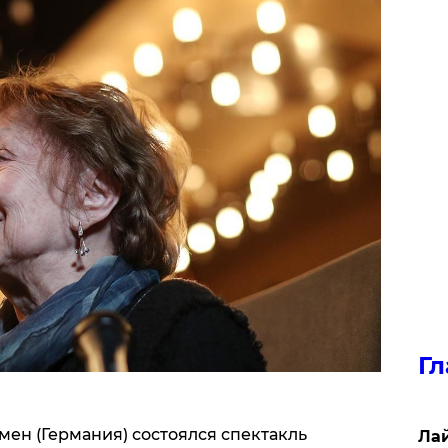
Гл
емен (Германия) состоялся спектакль
Лай