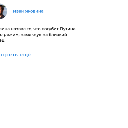
Иван Яковина
вина назвал то, что погубит Путина
го режим, намекнув на близкий
ец
отреть ещё