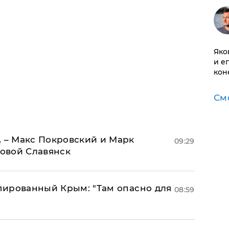
Яко
и е
кон
См
, – Макс Покровский и Марк
09:29
овой Славянск
упированный Крым: "Там опасно для
08:59