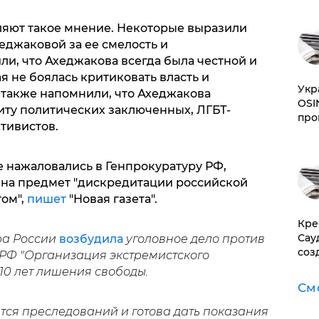
ляют такое мнение. Некоторые выразили
еджаковой за ее смелость и
и, что Ахеджакова всегда была честной и
я не боялась критиковать власть и
​Ук
 также напомнили, что Ахеджакова
OSI
иту политических заключенных, ЛГБТ-
про
тивистов.
е нажаловались в Генпрокуратуру РФ,
 на предмет "дискредитации российской
том",
пишет
"Новая газета".
​Кр
Сау
ра России
возбудила
уголовное дело против
соз
К РФ "Организация экстремистского
 10 лет лишения свободы.
См
оится преследований и готова дать показания