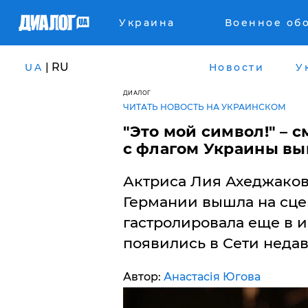
Украина
Военное об
| RU
UA
Новости
У
ДИАЛОГ
ЧИТАТЬ НОВОСТЬ НА УКРАИНСКОМ
"Это мой символ!" –
с флагом Украины вы
Актриса Лия Ахеджаков
Германии вышла на сце
гастролировала еще в и
появились в Сети недав
Автор:
Анастасія Югова