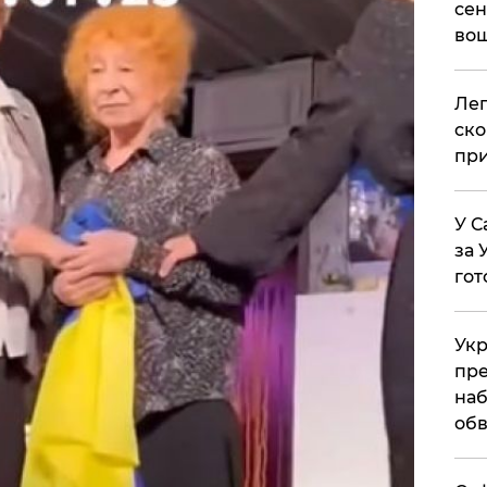
сен
вош
​Ле
ско
при
У С
за 
гот
Укр
пре
наб
обв