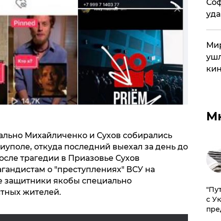
Соф
уда
Мир
ушл
кин
М
чально Михайличенко и Сухов собирались
уполе, откуда последний выехал за день до
после трагедии в Приазовье Сухов
гандистам о "преступлениях" ВСУ на
ие защитники якобы специально
"Пу
тных жителей.
с У
пре