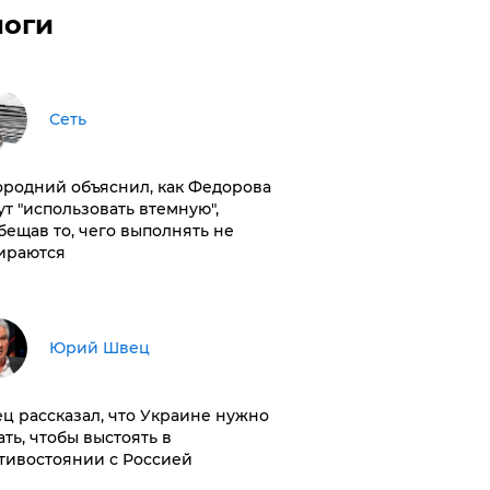
логи
Сеть
ородний объяснил, как Федорова
ут "использовать втемную",
бещав то, чего выполнять не
ираются
Юрий Швец
ц рассказал, что Украине нужно
ать, чтобы выстоять в
тивостоянии с Россией