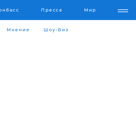
онбасс
Пресса
Мир
Мнение
Шоу-Биз