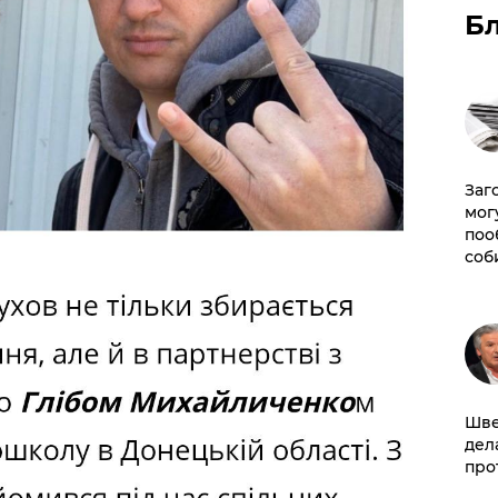
Б
Заг
мог
поо
соб
Шве
дел
про