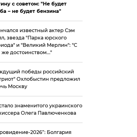
ину с советом: "Не будет
ба – не будет бензина"
нчался известный актер Сэм
л, звезда "Парка юрского
иода" и "Великий Мерлин": "С
 же достоинством..."
ждущий победы российский
триот" Охлобыстин предложил
чь Москву
стало знаменитого украинского
иссера Олега Павлюченкова
вровидение-2026”: Болгария