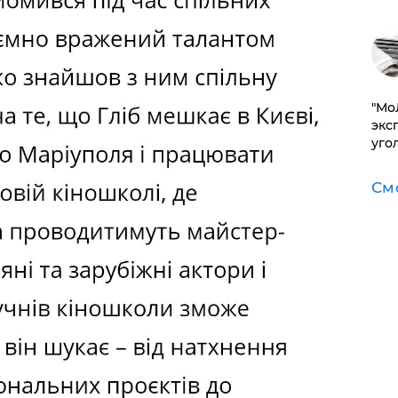
​"М
эксп
уго
См