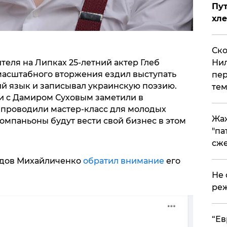
Пут
хле
Ско
теля на Липках 25-летний актер Глеб
Нил
масштабного вторжения ездил выступать
пер
ий язык и записывал украинскую поэзию.
тем
и с Дамиром Суховым заметили в
 проводили мастер-класс для молодых
Жа
компаньоны будут вести свой бизнес в этом
"па
сже
ядов Михайличенко
обратил внимание
его
Не 
реж
​“Е