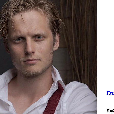
Гл
Лай