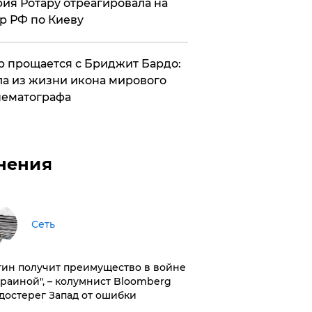
ия Ротару отреагировала на
р РФ по Киеву
 прощается с Бриджит Бардо:
а из жизни икона мирового
ематографа
нения
Сеть
тин получит преимущество в войне
краиной", – колумнист Bloomberg
достерег Запад от ошибки