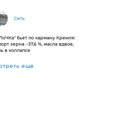
Сеть
оЛоЧКа" бьет по карману Кремля:
орт зерна −37,6 %, масла вдвое,
ль в коллапсе
отреть ещё