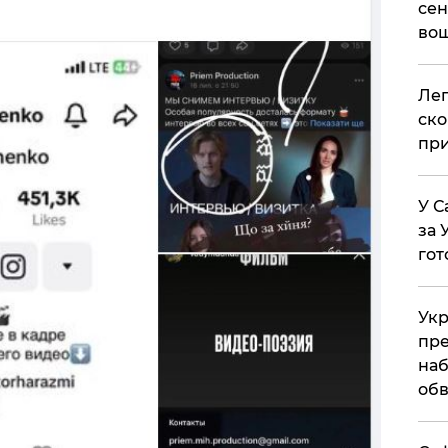
сен
вош
​Ле
ско
при
У С
за 
гот
Укр
пре
наб
обв