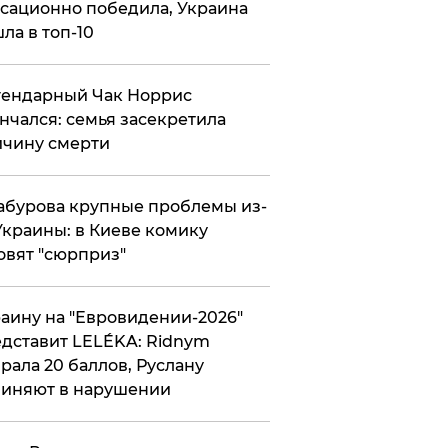
сационно победила, Украина
ла в топ-10
гендарный Чак Норрис
нчался: семья засекретила
чину смерти
абурова крупные проблемы из-
Украины: в Киеве комику
овят "сюрприз"
аину на "Евровидении-2026"
дставит LELÉKA: Ridnym
рала 20 баллов, Руслану
иняют в нарушении