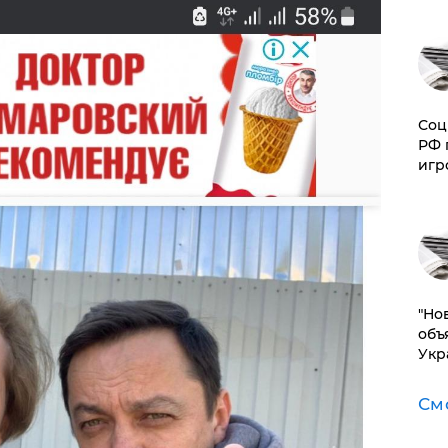
Соц
РФ 
игр
"Но
объ
Укр
См