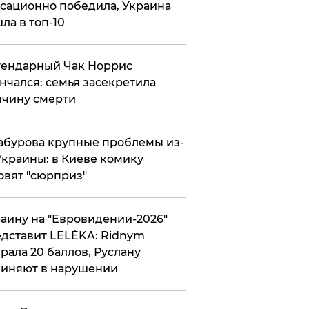
сационно победила, Украина
ла в топ-10
гендарный Чак Норрис
нчался: семья засекретила
чину смерти
абурова крупные проблемы из-
Украины: в Киеве комику
овят "сюрприз"
аину на "Евровидении-2026"
дставит LELÉKA: Ridnym
рала 20 баллов, Руслану
иняют в нарушении