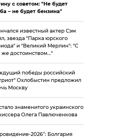
ину с советом: "Не будет
ба – не будет бензина"
нчался известный актер Сэм
л, звезда "Парка юрского
иода" и "Великий Мерлин": "С
 же достоинством..."
ждущий победы российский
триот" Охлобыстин предложил
чь Москву
стало знаменитого украинского
иссера Олега Павлюченкова
вровидение-2026”: Болгария