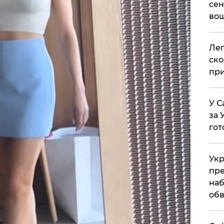
сен
вош
​Ле
ско
при
У С
за 
гот
Укр
пре
наб
обв