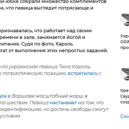
ни-юбке собрали множество комплиментов
ли, что певица выглядит потрясающе и
признавалась, что работает над своим
​Ук
ремени в зале, занимается йогой и
OSI
итания. Судя по фото, Кароль
про
тат от выполнения этих непростых заданий.
что украинская певица Тина Кароль,
ю патриотическую позицию,
встретилась
с
​Кр
ала
в Варшаве масштабный марш в
Сау
соз
ла шествие. Певица
настаивает
на том, что
идентификацию, но достичь свободы смогут
условии.
См