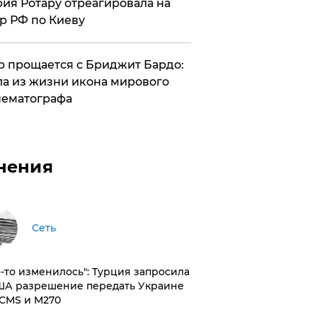
ия Ротару отреагировала на
р РФ по Киеву
 прощается с Бриджит Бардо:
а из жизни икона мирового
ематографа
нения
Сеть
то-то изменилось": Турция запросила
ША разрешение передать Украине
CMS и M270