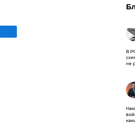
Б
​В 
схе
не 
Нак
вой
как