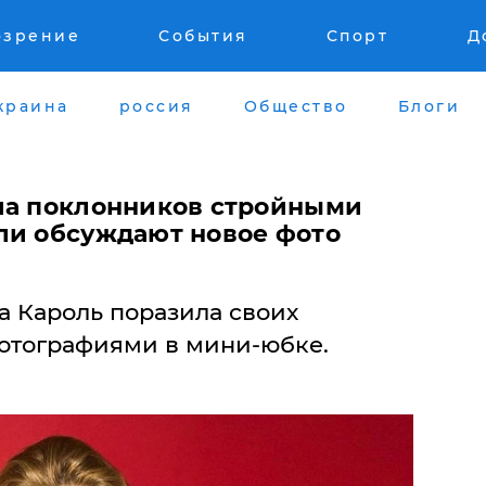
озрение
События
Спорт
Д
краина
россия
Общество
Блоги
ла поклонников стройными
ли обсуждают новое фото
а Кароль поразила своих
отографиями в мини-юбке.