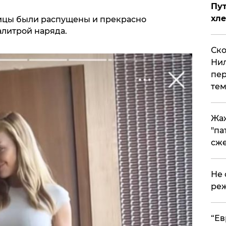
Пут
хле
ицы были распущены и прекрасно
литрой наряда.
Ско
Нил
пер
тем
Жа
"па
сже
Не 
реж
​“Е