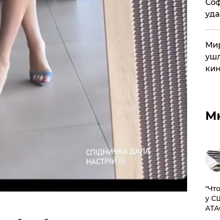
Соф
уда
Мир
ушл
кин
М
​"Ч
у С
ATA