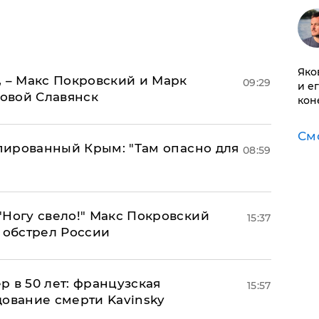
Яко
, – Макс Покровский и Марк
09:29
и е
овой Славянск
кон
См
упированный Крым: "Там опасно для
08:59
"Ногу свело!" Макс Покровский
15:37
 обстрел России
ер в 50 лет: французская
15:57
дование смерти Kavinsky