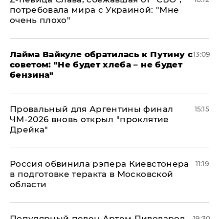
потребовала мира с Украиной: "Мне
очень плохо"
Лайма Вайкуле обратилась к Путину с
13:09
советом: "Не будет хлеба – не будет
бензина"
Провальный для Аргентины финал
15:15
ЧМ-2026 вновь открыл "проклятие
Дрейка"
Россия обвинила рэпера Киевстонера
11:19
в подготовке теракта в Московской
области
Популярный певец Артем Пивоваров
19:30