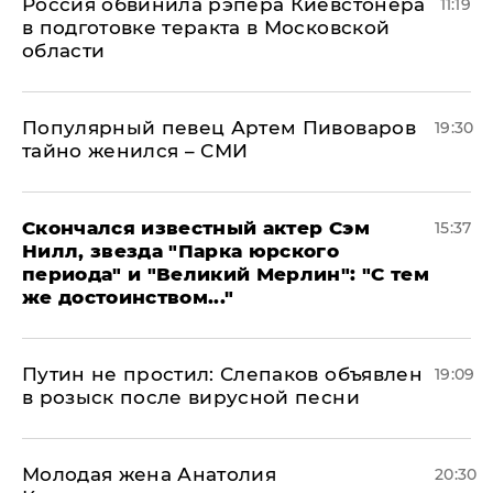
Россия обвинила рэпера Киевстонера
11:19
в подготовке теракта в Московской
области
Популярный певец Артем Пивоваров
19:30
тайно женился – СМИ
Скончался известный актер Сэм
15:37
Нилл, звезда "Парка юрского
периода" и "Великий Мерлин": "С тем
же достоинством..."
Путин не простил: Слепаков объявлен
19:09
в розыск после вирусной песни
Молодая жена Анатолия
20:30