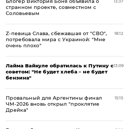
Блогер Виктория Боня объявила о
13:37
странном проекте, совместном с
Соловьевым
Z-певица Слава, сбежавшая от "СВО",
18:12
потребовала мира с Украиной: "Мне
очень плохо"
Лайма Вайкуле обратилась к Путину с
13:09
советом: "Не будет хлеба – не будет
бензина"
Провальный для Аргентины финал
15:15
ЧМ-2026 вновь открыл "проклятие
Дрейка"