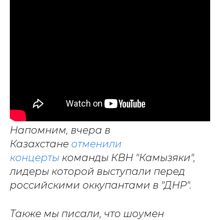
Напомним, вчера в
Казахстане
отменили
концерты
команды КВН "Камызяки",
лидеры которой выступали перед
российскими оккупантами в "ДНР".
Также мы писали, что шоумен