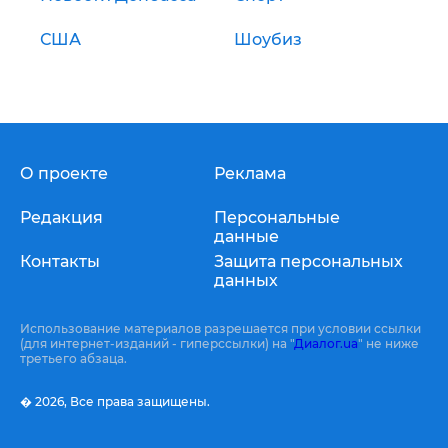
США
Шоубиз
О проекте
Реклама
Редакция
Персональные
данные
Контакты
Защита персональных
данных
Использование материалов разрешается при условии ссылки
(для интернет-изданий - гиперссылки) на "
Диалог.ua
" не ниже
третьего абзаца.
� 2026,
Все права защищены.