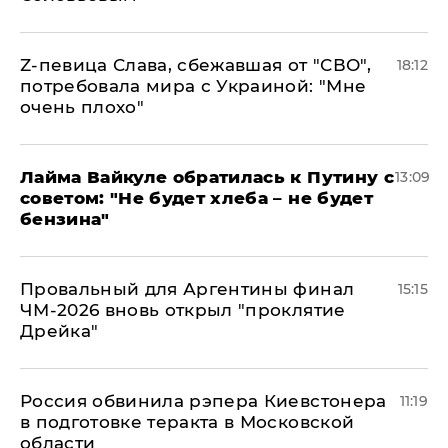
Z-певица Слава, сбежавшая от "СВО",
18:12
потребовала мира с Украиной: "Мне
очень плохо"
Лайма Вайкуле обратилась к Путину с
13:09
советом: "Не будет хлеба – не будет
бензина"
Провальный для Аргентины финал
15:15
ЧМ-2026 вновь открыл "проклятие
Дрейка"
Россия обвинила рэпера Киевстонера
11:19
в подготовке теракта в Московской
области