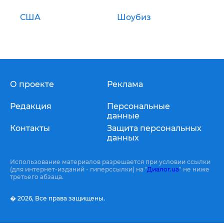
США
Шоубиз
О проекте
Реклама
Редакция
Персональные
данные
Контакты
Защита персональных
данных
Использование материалов разрешается при условии ссылки
(для интернет-изданий - гиперссылки) на "
Диалог.ua
" не ниже
третьего абзаца.
� 2026,
Все права защищены.