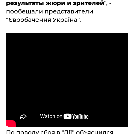
результаты жюри и зрителей
", -
пообещали представители
"Євробачення Україна".
По поводу сбоя в "Дії" объяснился